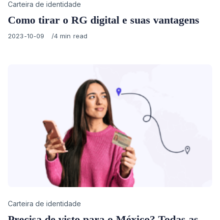
Category
Carteira de identidade
Como tirar o RG digital e suas vantagens
Published
2023-10-09
4 min read
on
Category
Carteira de identidade
Precisa de visto para o México? Todas as