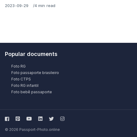
Published
2023-09-29
4 min read
on
Popular documents
Foto RG
Foto passaporte brasileiro
Foto CTPS
Foto RG infantil
Foto bebê passaporte
© 2026 Passport-Photo.online