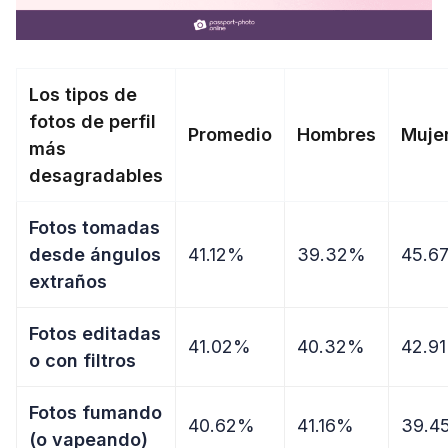
Los tipos de
fotos de perfil
Promedio
Hombres
Muje
más
desagradables
Fotos tomadas
desde ángulos
41.12%
39.32%
45.6
extraños
Fotos editadas
41.02%
40.32%
42.9
o con filtros
Fotos fumando
40.62%
41.16%
39.4
(o vapeando)