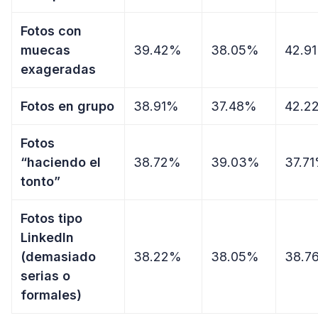
Fotos con
muecas
39.42%
38.05%
42.9
exageradas
Fotos en grupo
38.91%
37.48%
42.2
Fotos
“haciendo el
38.72%
39.03%
37.7
tonto”
Fotos tipo
LinkedIn
(demasiado
38.22%
38.05%
38.7
serias o
formales)