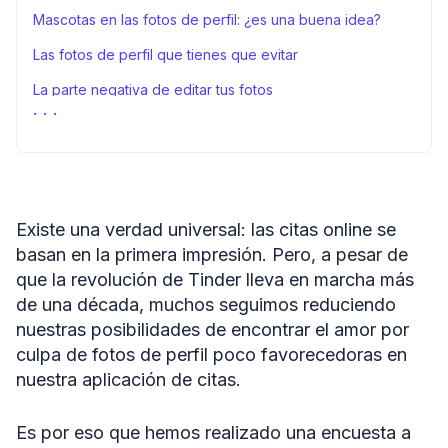
Mascotas en las fotos de perfil: ¿es una buena idea?
Las fotos de perfil que tienes que evitar
La parte negativa de editar tus fotos
Dar “me gusta” a tus compañeros de trabajo… ¿Es una
buena idea?
Conclusiones
Metodología
Existe una verdad universal: las citas online se
Declaración sobre el uso justo
basan en la primera impresión. Pero, a pesar de
que la revolución de Tinder lleva en marcha más
Fuentes
de una década, muchos seguimos reduciendo
nuestras posibilidades de encontrar el amor por
culpa de fotos de perfil poco favorecedoras en
nuestra aplicación de citas.
Es por eso que hemos realizado una encuesta a