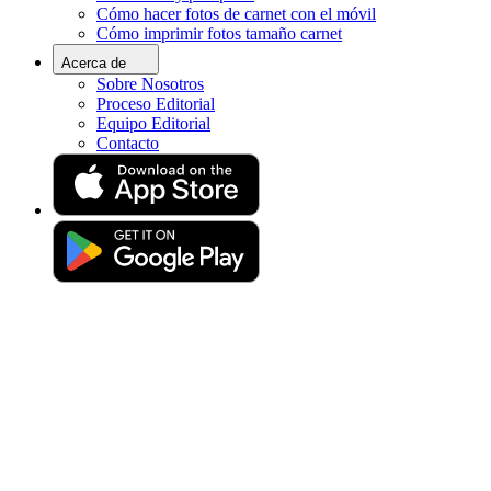
Cómo hacer fotos de carnet con el móvil
Inicio
Cómo imprimir fotos tamaño carnet
Requisitos
Fotos para documentos oficiales
Acerca de
Fotos carnet cerca de mí
Sobre Nosotros
Proceso Editorial
Fotos para el carnet
Equipo Editorial
Contacto
[fotomatón en línea]
Conoce todas las opciones cerca de ti y obtén
tu foto carnet de la manera más conveniente.