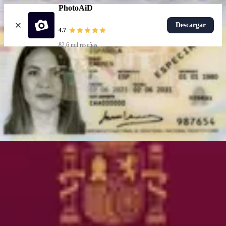
PhotoAiD
Descargar
4.7
82,6 mil reseñas
Subir foto
Documentos populares
Plantilla DNI
Más populares
Foto pasaporte español
Foto para el carnet de conducir español
Más populares
Plantilla DNI
Elige un documento
Cómo funciona
Cómo tomar una foto
Verificación por IA y expertos
Garantía
Entrega
Recursos