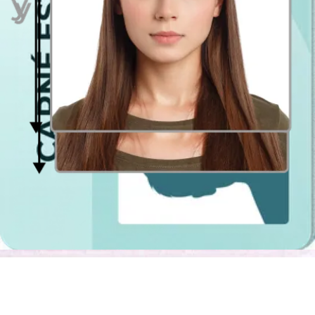
domicilio por 5,95 € y recibir tus fotos en un máximo de 48 horas.
Aquí encontrarás información más detallada sobre los servicios de
Fotoprix
.
Fotolab
Puedes hacerte la foto en una de sus tiendas físicas y conseguir tus
impresiones al instante, aunque sus
tiendas físicas
solo están
disponibles en las provincias de Cádiz y Málaga.
Sin embargo, FotoLab también está disponible en línea. Ofrecen 4
fotos de 30x40 mm sin recortar a un precio total de 10,90 € (envío
incluido), aunque tienen distintos lotes de fotos que van desde las 4
unidades hasta las 32 unidades. El envío se realizará en 3–7 días
hábiles en función del producto.
¿Y si no encuentro una opción conveniente cerca de
mí?
¿No encuentras ningún estudio fotográfico o fotomatón para tomar
una foto para el carnet cerca de ti?
¡No te preocupes! Ahora puedes sacar una foto tipo carnet desde