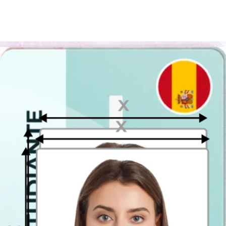
Los fotomatones se pueden encontrar en las entradas de metro de las
ciudades, delante de comisarías, en centros comerciales o en algunos
de los puntos más transitados de tu ciudad. Tecnotron, la empresa de
fotomatones lider en España, ofrece esta herramienta para encontrar
el fotomatón más cercano a ti
.
Sin embargo, resulta especialmente importante saber bien los
requisitos del Ministerio del Interior
en este caso, pues no cuentas
con asistencia profesional y podrías pagar por una foto incorrecta.
Fotoprix
Sus tiendas están especializadas en realizar fotos tamaño carné al
instante.
No es necesario pedir cita previa, solo desplázate a sus
establecimientos y obtendrás tus fotos en pocos minutos.
Por otro lado, tienes sus servicios en línea, que son muy fáciles de
utilizar. Solo tienes que subir una plantilla con tu foto a su página
web y solicitar la impresión. Tras 1 hora, puedes recoger las
impresiones en
tu tienda Fotoprix más cercana
.
En caso de no tener ninguna tienda cerca, puedes solicitar el envío a