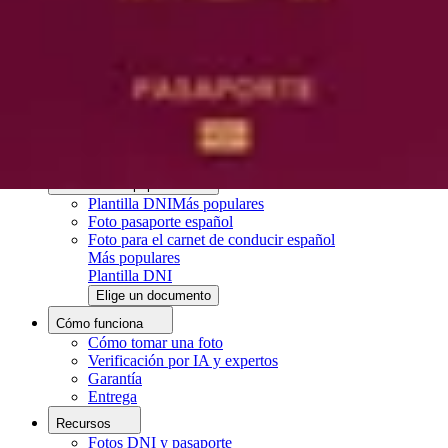
Fotos DNI y pasaporte
Cómo hacer fotos de carnet con el móvil
Cómo imprimir fotos tamaño carnet
Acerca de
Sobre Nosotros
Proceso Editorial
Equipo Editorial
Contacto
Documentos populares
Plantilla DNI
Más populares
Foto pasaporte español
Foto para el carnet de conducir español
Más populares
Plantilla DNI
Elige un documento
Cómo funciona
Cómo tomar una foto
Verificación por IA y expertos
Garantía
Entrega
Recursos
Fotos DNI y pasaporte
Subir foto