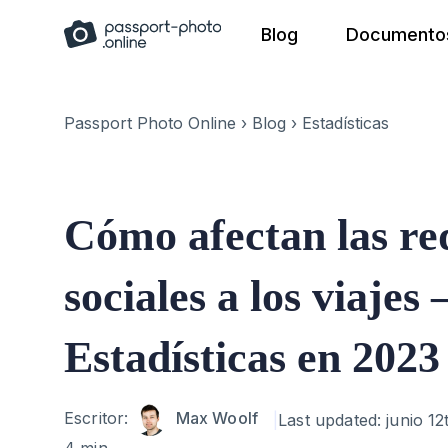
Skip
Blog
Documentos
to
content
Passport Photo Online
›
Blog
›
Estadísticas
Cómo afectan las re
sociales a los viajes 
Estadísticas en 2023
Author
Escritor:
Max Woolf
Last updated:
junio 12
4 min