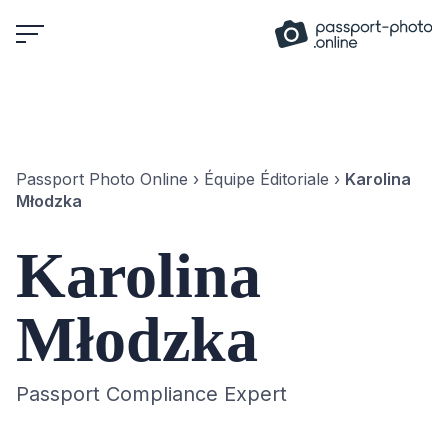
Skip
to
content
Passport Photo Online
›
Équipe Éditoriale
›
Karolina
Młodzka
Karolina
Młodzka
Passport Compliance Expert