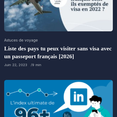
Category
Astuces de voyage
Liste des pays tu peux visiter sans visa avec
un passeport français [2026]
Published
Juin 22, 2023
9 min
on