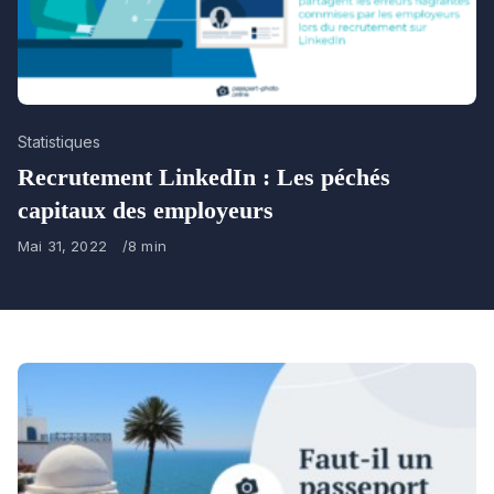
Category
Statistiques
Recrutement LinkedIn : Les péchés
capitaux des employeurs
Published
Mai 31, 2022
8 min
on