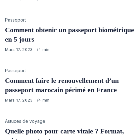
on
Category
Passeport
Comment obtenir un passeport biométrique
en 5 jours
Published
Mars 17, 2023
4 min
on
Category
Passeport
Comment faire le renouvellement d’un
passeport marocain périmé en France
Published
Mars 17, 2023
4 min
on
Category
Astuces de voyage
Quelle photo pour carte vitale ? Format,