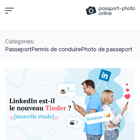
Skip
to
content
Catégories:
Passeport
Permis de conduire
Photo de passeport