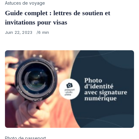
Category
Astuces de voyage
Guide complet : lettres de soutien et
invitations pour visas
Published
Juin 22, 2023
6 min
on
Category
Photo de passeport