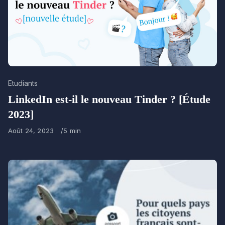
Category
Etudiants
LinkedIn est-il le nouveau Tinder ? [Étude
2023]
Published
Août 24, 2023
5 min
on