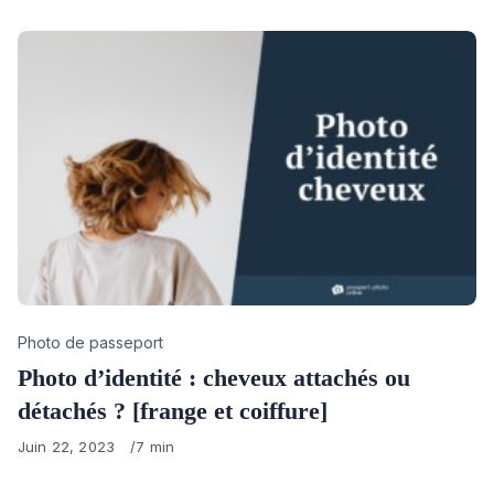
Category
Photo de passeport
Photo d’identité : cheveux attachés ou
détachés ? [frange et coiffure]
Published
Juin 22, 2023
7 min
on