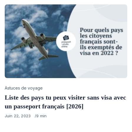
Category
Astuces de voyage
Liste des pays tu peux visiter sans visa avec
un passeport français [2026]
Published
Juin 22, 2023
9 min
on