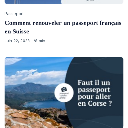
Category
Passeport
Comment renouveler un passeport français
en Suisse
Published
Juin 22, 2023
8 min
on