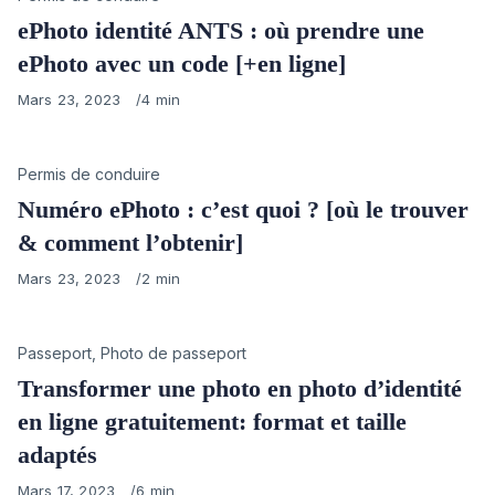
ePhoto identité ANTS : où prendre une
ePhoto avec un code [+en ligne]
Published
Mars 23, 2023
4 min
on
Category
Permis de conduire
Numéro ePhoto : c’est quoi ? [où le trouver
& comment l’obtenir]
Published
Mars 23, 2023
2 min
on
Category
Passeport
,
Photo de passeport
Transformer une photo en photo d’identité
en ligne gratuitement: format et taille
adaptés
Published
Mars 17, 2023
6 min