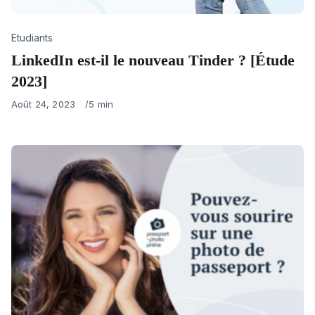
Category
Etudiants
LinkedIn est-il le nouveau Tinder ? [Étude
2023]
Published
Août 24, 2023
5 min
on