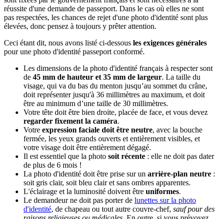
réussite d'une demande de passeport. Dans le cas où elles ne sont
pas respectées, les chances de rejet d'une photo d'identité sont plus
élevées, donc pensez à toujours y prêter attention.
Ceci étant dit, nous avons listé ci-dessous
les exigences générales
pour une photo d'identité passeport conformé.
Les dimensions de la photo d'identité français à respecter sont
de
45 mm de hauteur et 35 mm de largeur
. La taille du
visage, qui va du bas du menton jusqu’au sommet du crâne,
doit représenter jusqu'à 36 millimètres au maximum, et doit
être au minimum d’une taille de 30 millimètres.
Votre tête doit être bien droite, placée de face, et vous devez
regarder fixement la caméra
.
Votre
expression faciale doit être neutre
, avec la bouche
fermée, les yeux grands ouverts et entièrement visibles, et
votre visage doit être entièrement dégagé.
Il est essentiel que la photo
soit récente
: elle ne doit pas dater
de plus de 6 mois !
La photo d'identité doit être prise sur un
arrière-plan neutre
:
soit gris clair, soit bleu clair et sans ombres apparentes.
L'éclairage et la luminosité doivent être
uniformes
.
Le demandeur ne doit pas porter de
lunettes sur la photo
d'identité
, de chapeau ou tout autre couvre-chef,
sauf pour des
raisons religieuses ou médicales
. En outre, si vous prévoyez