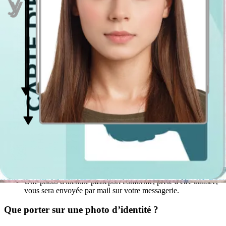
Tout d'abord, la première étape est de demander à quelqu'un
de vous prendre en photo. Ne faites surtout pas de selfies, car
ils ne seront pas acceptés lors de votre demande.
Optez pour le meilleur endroit dans votre maison, où vous
pourrez profiter d’un éclairage homogène convenable. Tenez-
vous à une distance de près de 0,5 m du mur. La personne qui
vous prend en photo devra quant à elle se tenir à 1,5 m devant
vous ou vous pouvez placer un trépied avec votre portable à
cette distance là.
La photo doit être prise de face, il est donc important de rester
bien droit devant l'appareil photo, et de regarder fixement
l'objectif.
N'inclinez pas votre tête sur le côté, ouvrez bien les yeux,
fermez votre bouche et adoptez une expression neutre. Faites
en sorte que votre visage soit entièrement visible.
Après avoir effectué plusieurs photos, déterminez la meilleure
et téléchargez-la sur notre logiciel photo d'identité en ligne
gratuit, qui s’occupera de préparer votre photo professionnelle
selon les exigences requises.
Une photo d'identité passeport conforme, prête à être utilisée,
vous sera envoyée par mail sur votre messagerie.
Que porter sur une photo d’identité ?