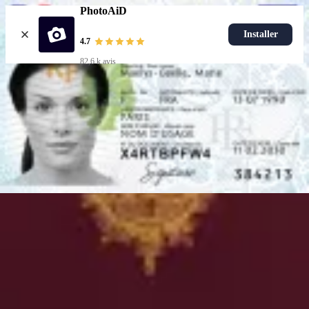
PhotoAiD
Installer
4.7
82,6 k avis
Choisir un document
Choisir un document
Documents populaires
Photo carte d'identité
Les plus populaires
Photo passeport
Photo permis de conduire
Photo passeport bébé
Les plus populaires
Photo carte d'identité
Choisir un document
Voici comment ça marche
Comment prendre une photo
Vérification par IA et experts
Garantie
Livraison