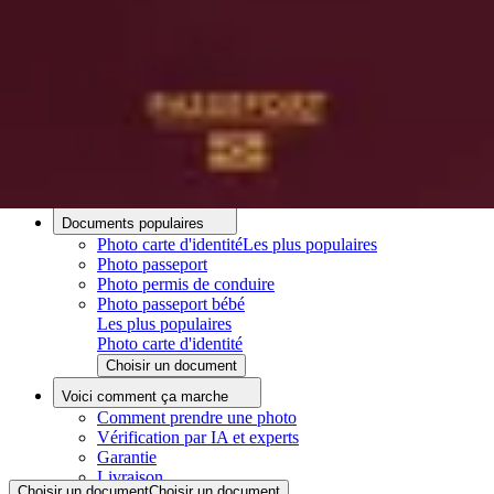
Ressources
Taille photo d’identité
Comment faire une photo d’identité avec un portable
ePhoto numérique ANTS
À propos
À propos de nous
Processus Éditorial
Équipe Éditoriale
Contacts
Documents populaires
Photo carte d'identité
Les plus populaires
Photo passeport
Photo permis de conduire
Photo passeport bébé
Les plus populaires
Photo carte d'identité
Choisir un document
Voici comment ça marche
Comment prendre une photo
Vérification par IA et experts
Garantie
Livraison
Choisir un document
Choisir un document