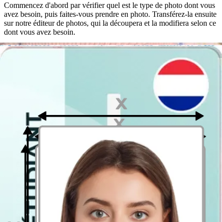
Commencez d'abord par vérifier quel est le type de photo dont vous
avez besoin, puis faites-vous prendre en photo. Transférez-la ensuite
sur notre éditeur de photos, qui la découpera et la modifiera selon ce
dont vous avez besoin.
Comment faire une photo d'identité
depuis son domicile ?
Faire une photo d'identité en ligne à la maison est l'un des moyens
les plus pratiques et les plus confortables pour économiser beaucoup
de temps et d'argent.
Vous trouverez ci-dessous notre petit guide avec quelques conseils
sur la façon de faire une photo d'identité, correcte en utilisant notre
machine à photo d'identité à la maison. Tout ce dont vous avez
besoin, c'est d'un smartphone avec un appareil photo et d'Internet.
Comment faire une photo d’identité numérique ?
Voici la partie amusante de la prise d'une photo d'identité en ligne
par vous-même, dans votre propre maison. Lisez attentivement les
conseils et astuces suivants
pour obtenir une
photo d'identité
numérique
.