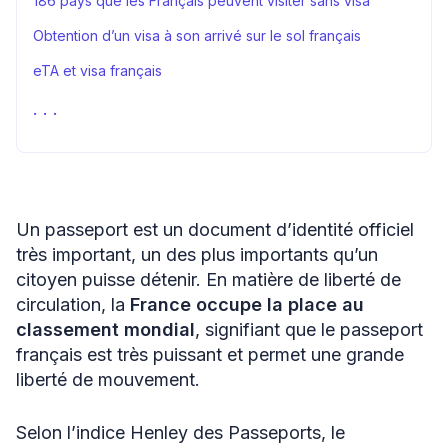
186 pays que les Français peuvent visiter sans visa
Obtention d’un visa à son arrivé sur le sol français
eTA et visa français
41 Pays pour lesquels les ressortissants français doivent
obtenir un visa
eVisa – Le visa électronique français
Visa ETIAS et voyage en France
Un passeport est un document d’identité officiel
Démarche pour une demande de visa Français
très important, un des plus importants qu’un
Sources
citoyen puisse détenir. En matière de liberté de
circulation, la
France occupe la place au
classement mondial
, signifiant que le passeport
français est très puissant et permet une grande
liberté de mouvement.
Selon l’indice Henley des Passeports, le