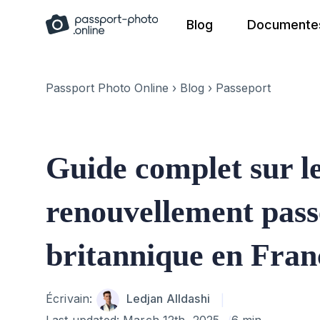
Skip
Blog
Documentes
to
content
Passport Photo Online
›
Blog
›
Passeport
Guide complet sur l
renouvellement pass
britannique en Fran
Author
Écrivain:
Ledjan Alldashi
Last updated:
March 12th, 2025
6 min