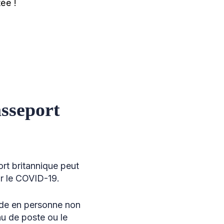
ée !
sseport
rt britannique peut
ar le COVID-19.
nde en personne non
au de poste ou le