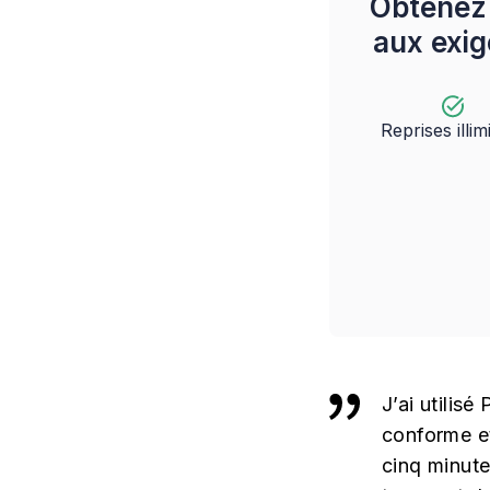
Obtenez
aux exige
Reprises illim
J’ai utilis
conforme et
cinq minute