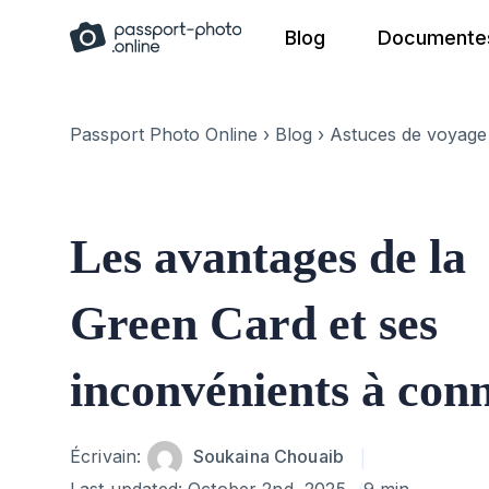
Skip
Blog
Documentes
to
content
Passport Photo Online
›
Blog
›
Astuces de voyage
Les avantages de la
Green Card et ses
inconvénients à conn
Author
Écrivain:
Soukaina Chouaib
Last updated:
October 2nd, 2025
9 min