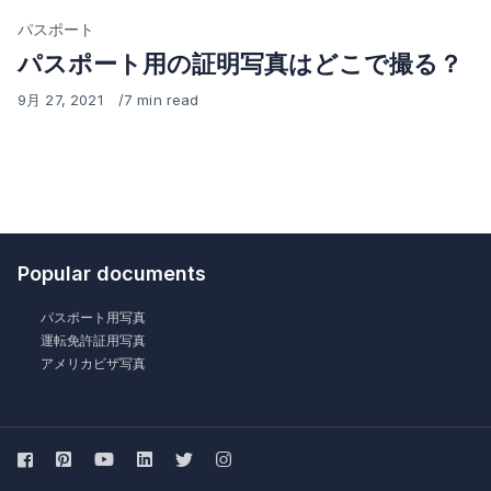
Category
パスポート
パスポート用の証明写真はどこで撮る？
Published
9月 27, 2021
7 min read
on
Popular documents
パスポート用写真
運転免許証用写真
アメリカビザ写真