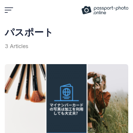
Skip
to
content
パスポート
3 Articles