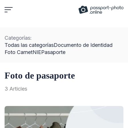
Skip
to
content
Categorías:
Todas las categorías
Documento de Identidad
Foto Carnet
NIE
Pasaporte
Foto de pasaporte
3 Articles