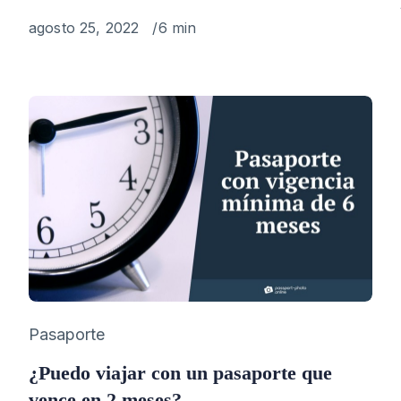
Published
agosto 25, 2022
6 min
on
Category
Pasaporte
¿Puedo viajar con un pasaporte que
vence en 2 meses?