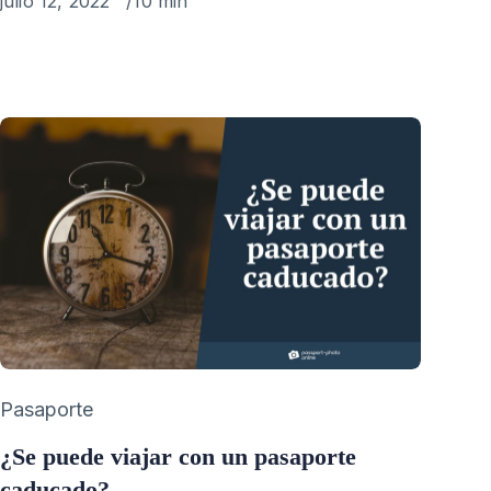
Published
julio 12, 2022
10 min
on
Category
Pasaporte
¿Se puede viajar con un pasaporte
caducado?