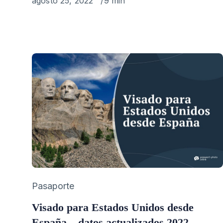
Published
agosto 25, 2022
9 min
on
Category
Pasaporte
Visado para Estados Unidos desde
España – datos actualizados 2022