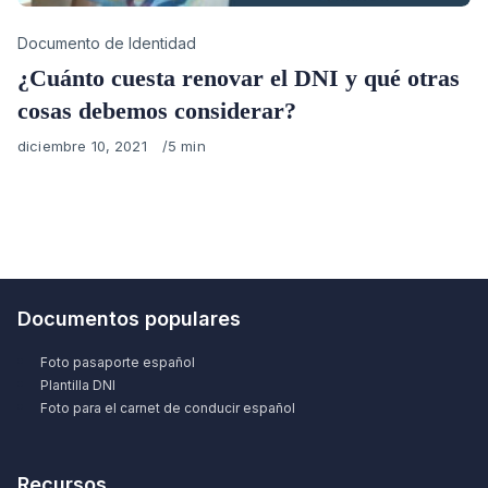
Category
Documento de Identidad
¿Cuánto cuesta renovar el DNI y qué otras
cosas debemos considerar?
Published
diciembre 10, 2021
5 min
on
Documentos populares
Foto pasaporte español
Plantilla DNI
Foto para el carnet de conducir español
Recursos