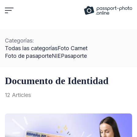
Skip
to
content
Categorías:
Todas las categorías
Foto Carnet
Foto de pasaporte
NIE
Pasaporte
Documento de Identidad
12 Articles