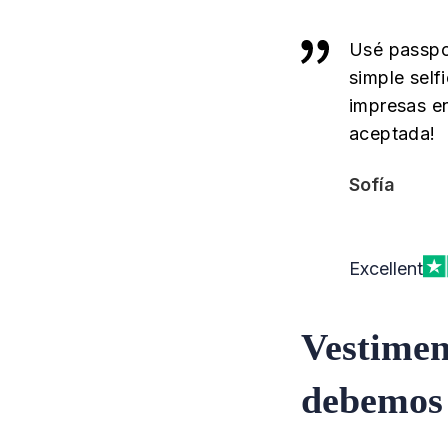
Usé passpor
simple self
impresas en
aceptada!
Sofía
Excellent
Vestimen
debemos 