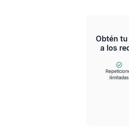
Obtén t
a los re
Repeticion
ilimitadas