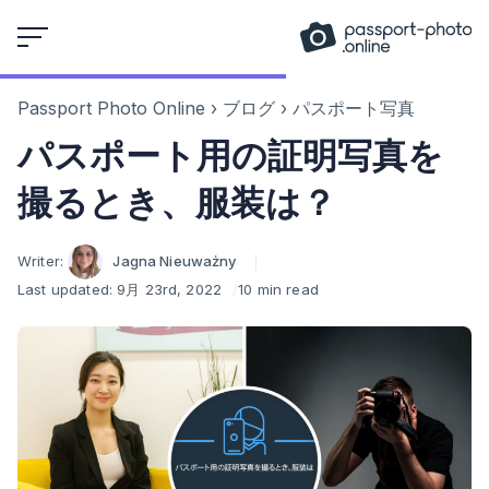
Skip
to
content
Passport Photo Online
›
ブログ
›
パスポート写真
パスポート用の証明写真を
撮るとき、服装は？
Author
Writer:
Jagna Nieuważny
Last updated:
9月 23rd, 2022
10 min read