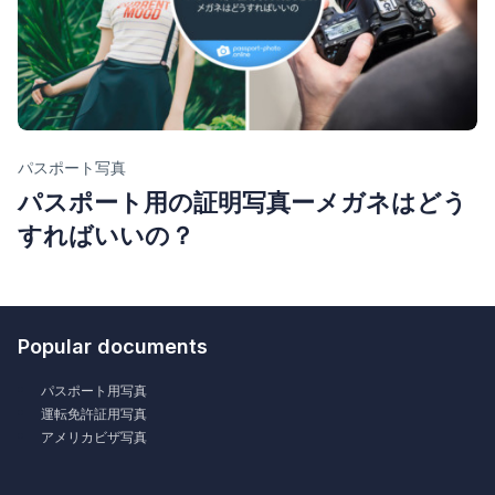
Category
パスポート写真
パスポート用の証明写真ーメガネはどう
すればいいの？
Popular documents
パスポート用写真
運転免許証用写真
アメリカビザ写真