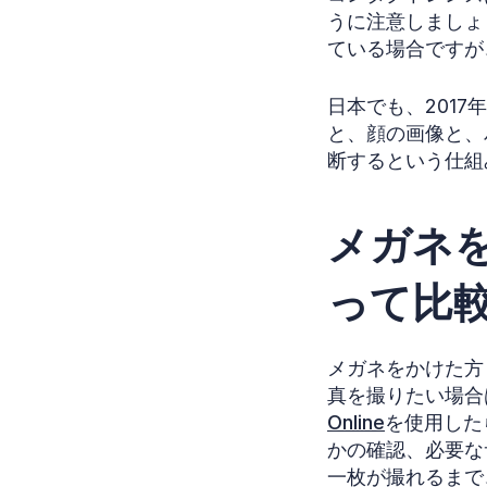
うに注意しましょ
ている場合ですが
日本でも、201
と、顔の画像と、
断するという仕組
メガネ
って比
メガネをかけた方
真を撮りたい場合
Online
を使用した
かの確認、必要な
一枚が撮れるまで