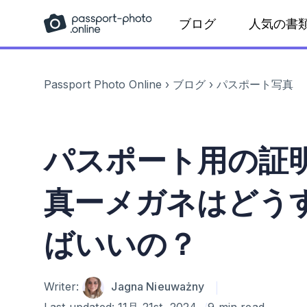
Skip
ブログ
人気の書
to
content
Passport Photo Online
›
ブログ
›
パスポート写真
パスポート用の証
真ーメガネはどう
ばいいの？
Author
Writer:
Jagna Nieuważny
Last updated:
11月 21st, 2024
9 min read