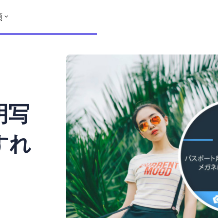
類
明写
すれ