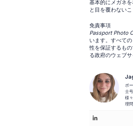
基本的にメガネを
と目を覆わないこ
免責事項
Passport Photo O
います。すべての
性を保証するもの
る政府のウェブサ
Ja
ポ
士
様
理