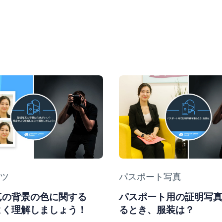
y
ツ
Category
パスポート写真
真の背景の色に関する
パスポート用の証明写
よく理解しましょう！
るとき、服装は？