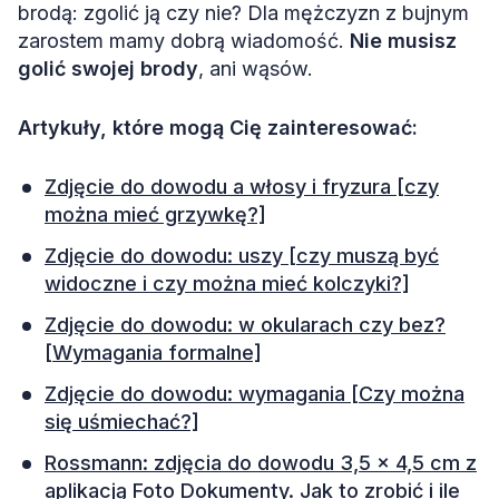
brodą: zgolić ją czy nie? Dla mężczyzn z bujnym
zarostem mamy dobrą wiadomość.
Nie musisz
golić swojej brody
, ani wąsów.
Artykuły, które mogą Cię zainteresować:
Zdjęcie do dowodu a włosy i fryzura [czy
można mieć grzywkę?]
Zdjęcie do dowodu: uszy [czy muszą być
widoczne i czy można mieć kolczyki?]
Zdjęcie do dowodu: w okularach czy bez?
[Wymagania formalne]
Zdjęcie do dowodu: wymagania [Czy można
się uśmiechać?]
Rossmann: zdjęcia do dowodu 3,5 x 4,5 cm z
aplikacją Foto Dokumenty. Jak to zrobić i ile