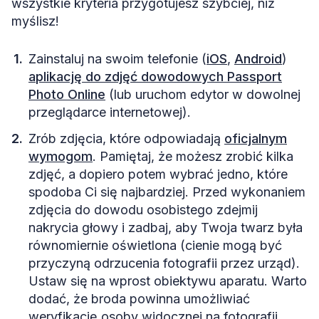
wszystkie kryteria przygotujesz szybciej, niż
myślisz!
Zainstaluj na swoim telefonie (
iOS
,
Android
)
aplikację do zdjęć dowodowych
Passport
Photo Online
(lub uruchom edytor w dowolnej
przeglądarce internetowej).
Zrób zdjęcia, które odpowiadają
oficjalnym
wymogom
. Pamiętaj, że możesz zrobić kilka
zdjęć, a dopiero potem wybrać jedno, które
spodoba Ci się najbardziej. Przed wykonaniem
zdjęcia do dowodu osobistego zdejmij
nakrycia głowy i zadbaj, aby Twoja twarz była
równomiernie oświetlona (cienie mogą być
przyczyną odrzucenia fotografii przez urząd).
Ustaw się na wprost obiektywu aparatu. Warto
dodać, że broda powinna umożliwiać
weryfikację osoby widocznej na fotografii.