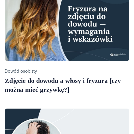
Category
Dowód osobisty
Zdjęcie do dowodu a włosy i fryzura [czy
można mieć grzywkę?]