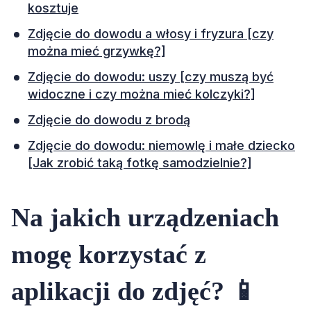
kosztuje
Zdjęcie do dowodu a włosy i fryzura [czy
można mieć grzywkę?]
Zdjęcie do dowodu: uszy [czy muszą być
widoczne i czy można mieć kolczyki?]
Zdjęcie do dowodu z brodą
Zdjęcie do dowodu: niemowlę i małe dziecko
[Jak zrobić taką fotkę samodzielnie?]
Na jakich urządzeniach
mogę korzystać z
aplikacji do zdjęć? 📱