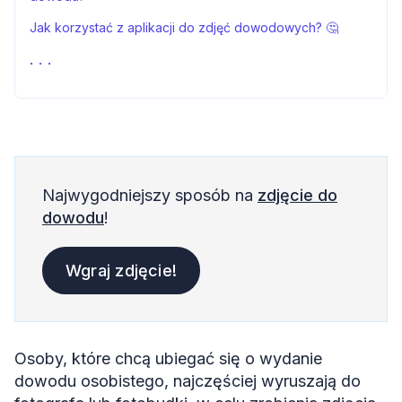
Jak korzystać z aplikacji do zdjęć dowodowych? 🤔
W jaki sposób uzyskać zdjęcie do dowodu przy pomocy
aplikacji? 📷
Aplikacja do zdjęć: zdjęcie do dowodu dziecka
Aplikacja Passport Photo Online: zdjęcie do dowodu
Zdjęcie do dowodu online ‒ aplikacja: podsumowanie
Najwygodniejszy sposób na
zdjęcie do
Zdjęcie do dowodu ‒ aplikacja: FAQ
dowodu
!
Wgraj zdjęcie!
Osoby, które chcą ubiegać się o wydanie
dowodu osobistego, najczęściej wyruszają do