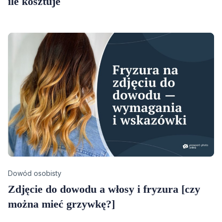
ile kosztuje
Category
Dowód osobisty
Zdjęcie do dowodu a włosy i fryzura [czy
można mieć grzywkę?]