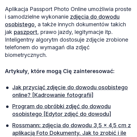
Aplikacja Passport Photo Online umożliwia proste
i samodzielne wykonanie
zdjęcia do dowodu
osobistego,
a także innych dokumentów takich
jak
paszport
, prawo jazdy, legitymacje itp.
Inteligentny algorytm dostosuje zdjęcie zrobione
telefonem do wymagań dla zdjęć
biometrycznych.
Artykuły, które mogą Cię zainteresować:
Jak przyciąć zdjęcie do dowodu osobistego
online? [Kadrowanie fotografii]
Program do obróbki zdjęć do dowodu
osobistego [Edytor zdjęć do dowodu]
Rossmann: zdjęcia do dowodu 3,5 x 4,5 cm z
aplikacją Foto Dokumenty. Jak to zrobić i ile