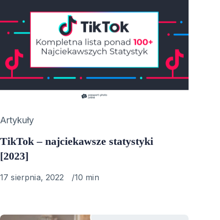
Category
Artykuły
TikTok – najciekawsze statystyki
[2023]
Published
17 sierpnia, 2022
10 min
on