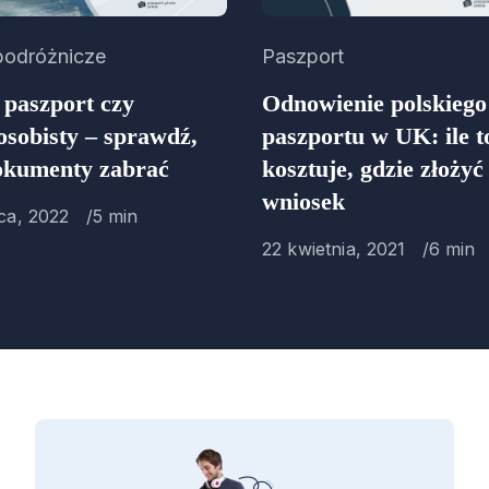
y
podróżnicze
Category
Paszport
 paszport czy
Odnowienie polskiego
sobisty – sprawdź,
paszportu w UK: ile t
dokumenty zabrać
kosztuje, gdzie złożyć
wniosek
d
ca, 2022
5 min
Published
22 kwietnia, 2021
6 min
on