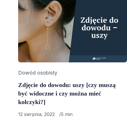
Category
Dowód osobisty
Zdjęcie do dowodu: uszy [czy muszą
być widoczne i czy można mieć
kolczyki?]
Published
12 sierpnia, 2022
5 min
on