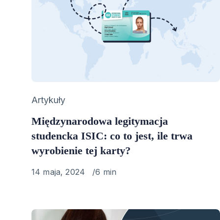
Category
Artykuły
Międzynarodowa legitymacja
studencka ISIC: co to jest, ile trwa
wyrobienie tej karty?
Published
14 maja, 2024
6 min
on