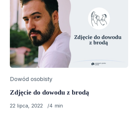
Category
Dowód osobisty
Zdjęcie do dowodu z brodą
Published
22 lipca, 2022
4 min
on