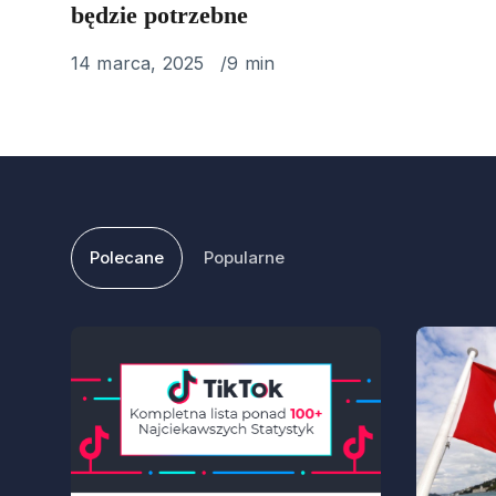
będzie potrzebne
Published
14 marca, 2025
9 min
on
Polecane
Popularne