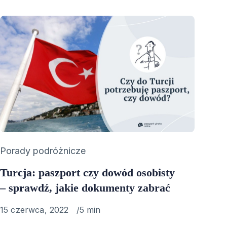
Category
Porady podróżnicze
Turcja: paszport czy dowód osobisty
– sprawdź, jakie dokumenty zabrać
Published
15 czerwca, 2022
5 min
on