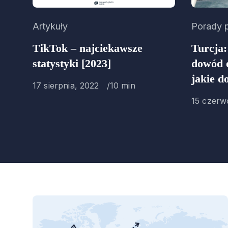
Category
Artykuły
Categor
Porady 
TikTok – najciekawsze
Turcja:
statystyki [2023]
dowód o
jakie 
Published
17 sierpnia, 2022
10 min
on
Publishe
15 czerw
on