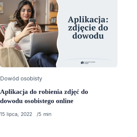
Category
Dowód osobisty
Aplikacja do robienia zdjęć do
dowodu osobistego online
Published
15 lipca, 2022
5 min
on