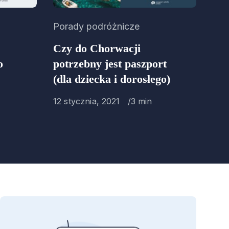
Category
Porady podróżnicze
Czy do Chorwacji
o
potrzebny jest paszport
(dla dziecka i dorosłego)
Published
12 stycznia, 2021
3 min
on