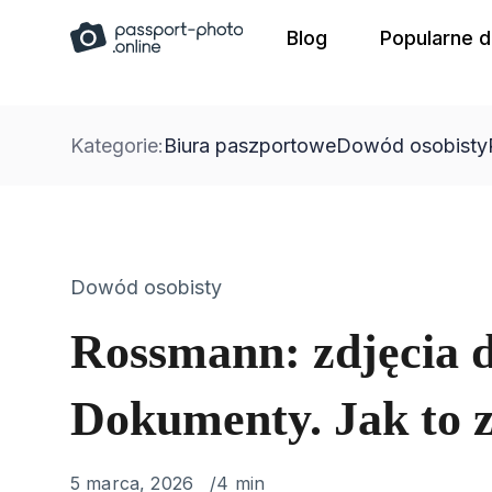
Skip
Blog
Popularne 
to
content
Kategorie:
Biura paszportowe
Dowód osobisty
Category
Dowód osobisty
Rossmann: zdjęcia d
Dokumenty. Jak to zr
Published
5 marca, 2026
4 min