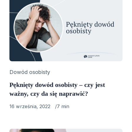
Category
Dowód osobisty
Pęknięty dowód osobisty – czy jest
ważny, czy da się naprawić?
Published
16 września, 2022
7 min
on