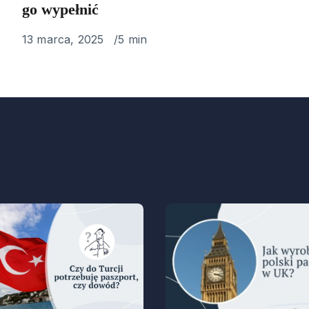
go wypełnić
Published
13 marca, 2025
5 min
on