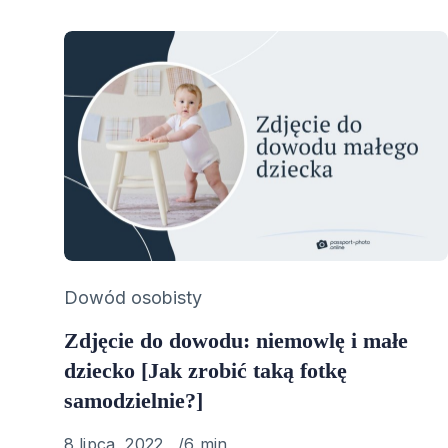
Category
Dowód osobisty
Zdjęcie do dowodu: niemowlę i małe
dziecko [Jak zrobić taką fotkę
samodzielnie?]
Published
8 lipca, 2022
6 min