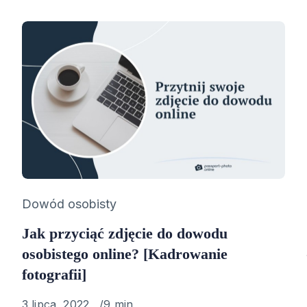
Category
Dowód osobisty
Jak przyciąć zdjęcie do dowodu
osobistego online? [Kadrowanie
fotografii]
Published
3 lipca, 2022
9 min