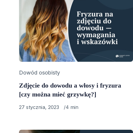
Category
Dowód osobisty
Zdjęcie do dowodu a włosy i fryzura
[czy można mieć grzywkę?]
Published
27 stycznia, 2023
4 min
on