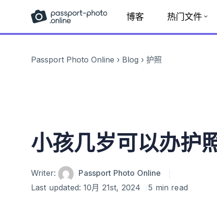
Skip
博客
热门文件
to
content
Passport Photo Online
›
Blog
›
护照
小孩几岁可以办护
Author
Writer:
Passport Photo Online
Last updated:
10月 21st, 2024
5 min read