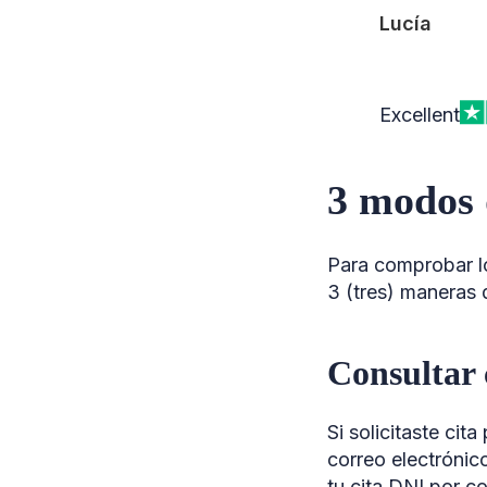
Lucía
Excellent
3 modos 
Para comprobar lo
3 (tres) maneras 
Consultar 
Si solicitaste cita
correo electrónico
tu cita DNI por c