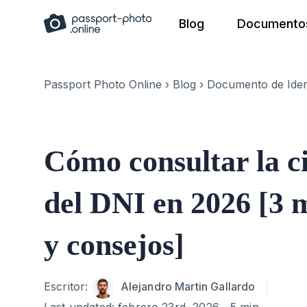
Skip
Blog
Documentos
to
content
Passport Photo Online
›
Blog
›
Documento de Iden
Cómo consultar la c
del DNI en 2026 [3 
y consejos]
Author
Escritor:
Alejandro Martin Gallardo
Last updated:
febrero 23rd, 2026
5 min