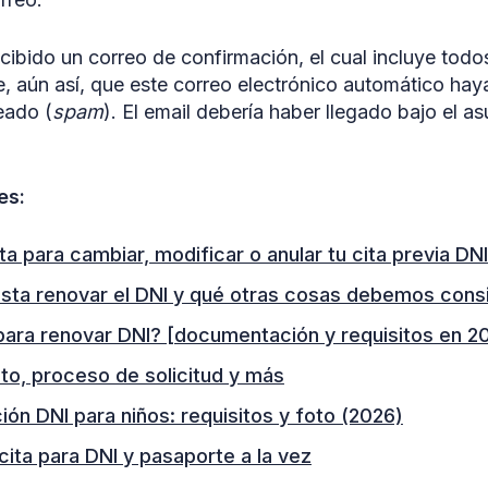
cibido un correo de confirmación, el cual incluye todos
, aún así, que este correo electrónico automático hay
eado (
spam
). El email debería haber llegado bajo el 
.
es:
a para cambiar, modificar o anular tu cita previa DNI
sta renovar el DNI y qué otras cosas debemos cons
para renovar DNI? [documentación y requisitos en 2
to, proceso de solicitud y más
n DNI para niños: requisitos y foto (2026)
ita para DNI y pasaporte a la vez