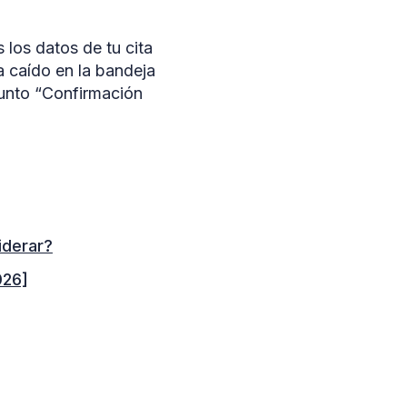
 los datos de tu cita
a caído en la bandeja
asunto “Confirmación
iderar?
026]