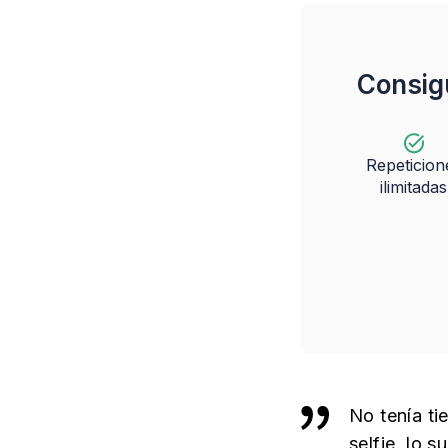
Consig
Repeticion
ilimitadas
No tenía ti
selfie, lo 