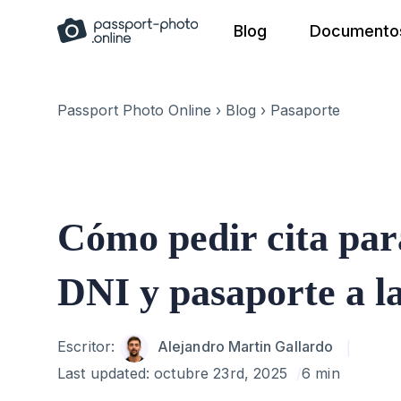
Skip
Blog
Documentos
to
content
Passport Photo Online
›
Blog
›
Pasaporte
Cómo pedir cita par
DNI y pasaporte a l
Author
Escritor:
Alejandro Martin Gallardo
Last updated:
octubre 23rd, 2025
6 min