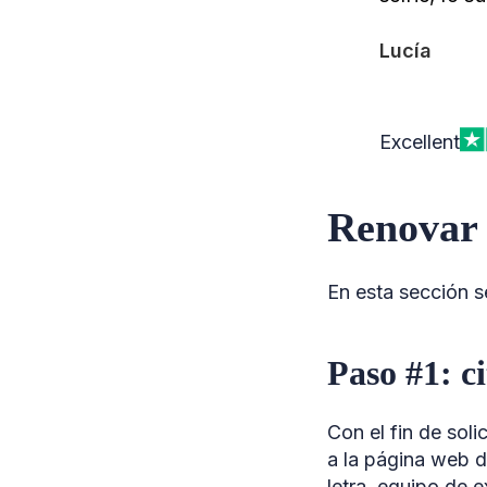
Lucía
Excellent
Renovar 
En esta sección s
Paso #1: c
Con el fin de soli
a la página web d
letra, equipo de 