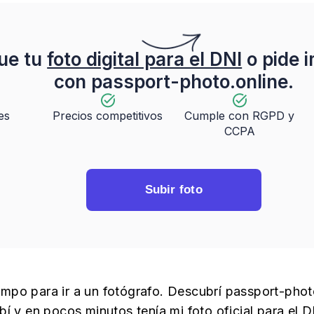
ue tu
foto digital para el DNI
o pide 
con passport-photo.online.
es
Precios competitivos
Cumple con RGPD y
CCPA
Subir foto
empo para ir a un fotógrafo. Descubrí passport-phot
subí y en pocos minutos tenía mi foto oficial para el D