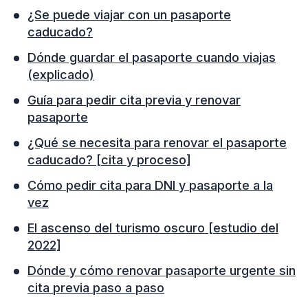
¿Se puede viajar con un pasaporte
caducado?
Dónde guardar el pasaporte cuando viajas
(explicado)
Guía para pedir cita previa y renovar
pasaporte
¿Qué se necesita para renovar el pasaporte
caducado? [cita y proceso]
Cómo pedir cita para DNI y pasaporte a la
vez
El ascenso del turismo oscuro [estudio del
2022]
Dónde y cómo renovar pasaporte urgente sin
cita previa paso a paso