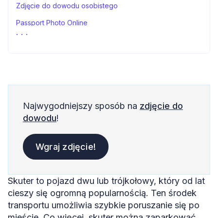
Zdjęcie do dowodu osobistego
Passport Photo Online
Czy można jeździć skuterem na dowód osobisty ‒
podsumowanie
Czy można jeździć skuterem na dowód osobisty ‒ FAQs
Źródła
Najwygodniejszy sposób na
zdjęcie do
dowodu
!
Wgraj zdjęcie!
Skuter to pojazd dwu lub trójkołowy, który od lat
cieszy się ogromną popularnością. Ten środek
transportu umożliwia szybkie poruszanie się po
mieście. Co więcej, skuter można zaparkować