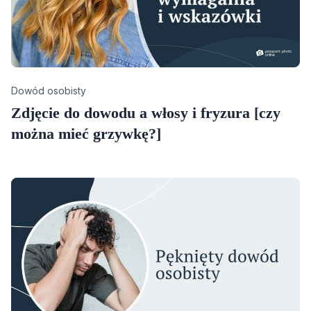
Category
Dowód osobisty
Zdjęcie do dowodu a włosy i fryzura [czy
można mieć grzywkę?]