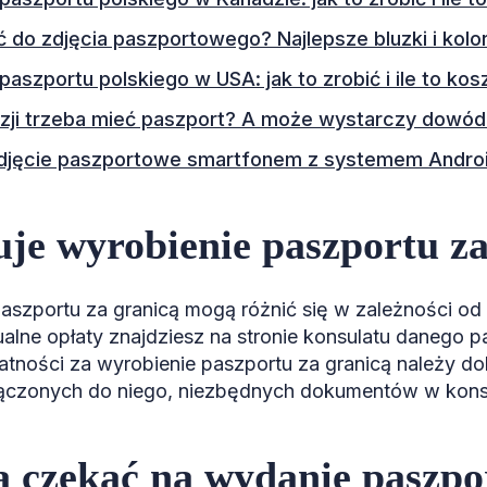
ć do zdjęcia paszportowego? Najlepsze bluzki i kolo
aszportu polskiego w USA: jak to zrobić i ile to kos
zji trzeba mieć paszport? A może wystarczy dowód
zdjęcie paszportowe smartfonem z systemem Andro
tuje wyrobienie paszportu z
aszportu za granicą mogą różnić się w zależności od 
alne opłaty znajdziesz na stronie konsulatu danego 
atności za wyrobienie paszportu za granicą należy d
ączonych do niego, niezbędnych dokumentów w kons
ba czekać na wydanie paszpo