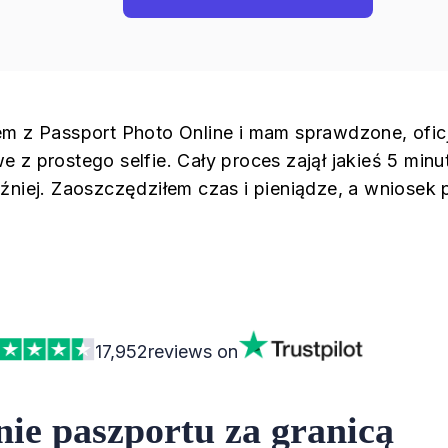
em z Passport Photo Online i mam sprawdzone, oficj
 z prostego selfie. Cały proces zajął jakieś 5 min
źniej. Zaoszczędziłem czas i pieniądze, a wniosek
17,952
reviews on
ie paszportu za granicą