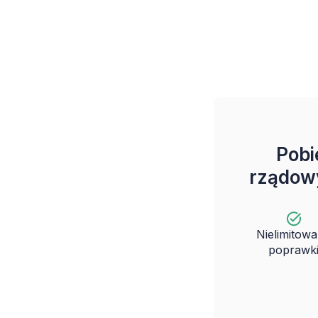
Pobi
rządow
Nielimitow
poprawk