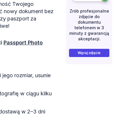
żność Twojego
bić nowy dokument bez
Zrób profesjonalne
zdjęcie do
zy paszport za
dokumentu
iwe!
telefonem w 3
minuty z gwarancją
akceptacji.
ki
Passport Photo
Wgraj zdjęcie
 jego rozmiar, usunie
ografię w ciągu kilku
 dostawą w 2–3 dni