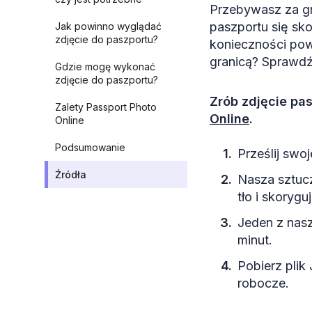
Przebywasz za gr
paszportu się sk
Jak powinno wyglądać
zdjęcie do paszportu?
konieczności pow
granicą? Sprawdź 
Gdzie mogę wykonać
zdjęcie do paszportu?
Zrób zdjęcie pa
Zalety Passport Photo
Online
.
Online
Podsumowanie
Prześlij swoje
Źródła
Nasza sztucz
tło i skorygu
Jeden z nasz
minut.
Pobierz plik
robocze.