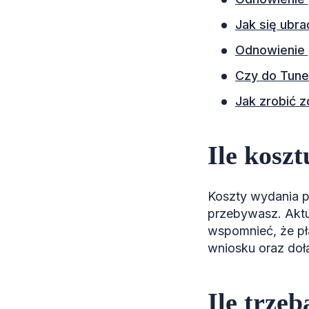
Jak się ubra
Odnowienie p
Czy do Tune
Jak zrobić 
Ile kosz
Koszty wydania p
przebywasz. Aktu
wspomnieć, że pł
wniosku oraz doł
Ile trze