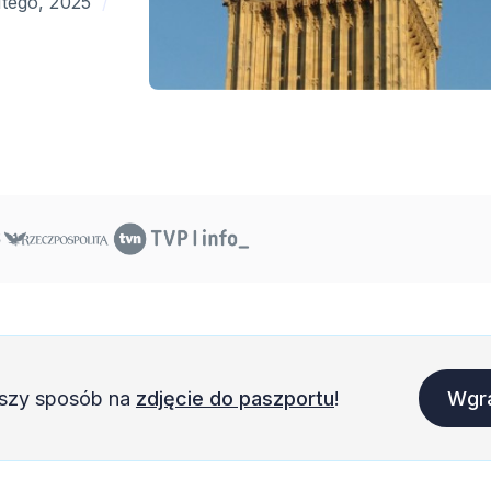
utego, 2025
szy sposób na
zdjęcie do paszportu
!
Wgra