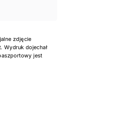
alne zdjęcie
ut. Wydruk dojechał
 paszportowy jest