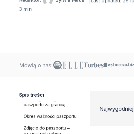
Redaktor:
Sylwia Feruś
Last updated:
26 l
3 min
Wyrobienie paszportu za
granicą
Ile kosztuje wyrobienie
paszportu za granicą?
Mówią o nas:
Ile trzeba czekać na
wydanie paszportu za
granicą?
Spis treści
Odbiór gotowego
paszportu za granicą
Najwygodniej
Okres ważności paszportu
Zdjęcie do paszportu ‒
czy jest potrzebne