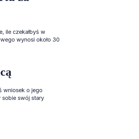
, ile czekałbyś w
owego wynosi około 30
icą
ś wniosek o jego
sobie swój stary