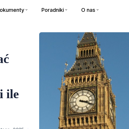
dokumenty
Poradniki
O nas
ać
 ile