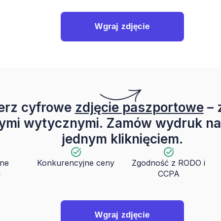
Wgraj zdjęcie
erz cyfrowe
zdjęcie paszportowe
– 
ymi wytycznymi. Zamów wydruk na
jednym kliknięciem.
ane
Konkurencyjne ceny
Zgodność z RODO i
i
CCPA
Wgraj zdjęcie