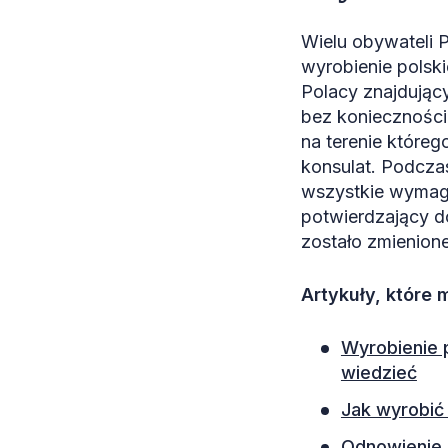
Wielu obywateli 
wyrobienie polsk
Polacy znajdując
bez konieczności
na terenie któreg
konsulat. Podcza
wszystkie wymagan
potwierdzający do
zostało zmienion
Artykuły, które
Wyrobienie p
wiedzieć
Jak wyrobić
Odnowienie p