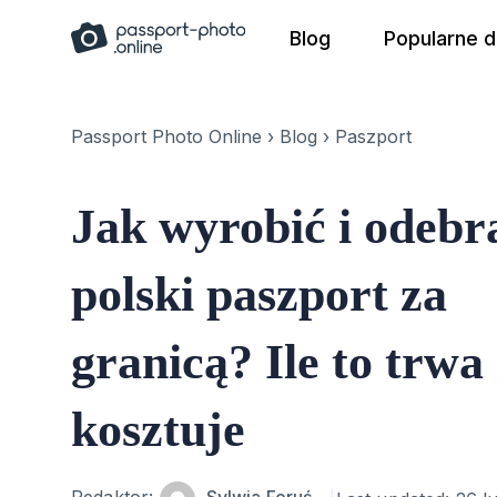
Skip
Blog
Popularne 
to
content
Passport Photo Online
›
Blog
›
Paszport
Jak wyrobić i odebr
polski paszport za
granicą? Ile to trwa i
kosztuje
Author