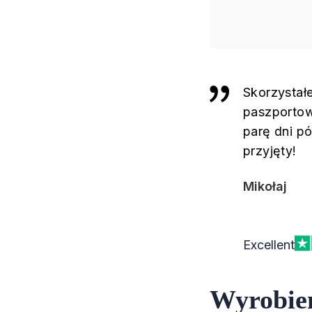
Skorzystał
paszportowe
parę dni pó
przyjęty!
Mikołaj
Excellent
Wyrobien