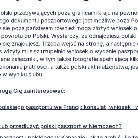
Polski przebywających poza granicami kraju na pewno
iego dokumentu paszportowego jest możliwe poza Pols
y się poza państwem również mogą złożyć wniosek o
 powrotu do Polski. Wystarczy, że odnajdziesz polski
o się znajdujesz. Trzeba wejść na
stronę
, a następnie
s wizyty musisz uzupełnić wniosek o wydanie paszpor
e załączniki, w tym także fotografię spełniającą kil
konanie płatności, a także polski akt małżeństwa, je
e w wyniku ślubu.
 mogą Cię zainteresować:
olskiego paszportu we Francji: konsulat, wniosek i
 lub przedłużyć polski paszport w Niemczech?
aszportu polskiego w Kanadzie: jak to zrobić i ile t