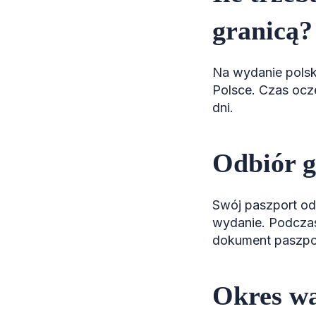
granicą?
Na wydanie polski
Polsce. Czas oc
dni.
Odbiór g
Swój paszport od
wydanie. Podczas
dokument paszpor
Okres wa