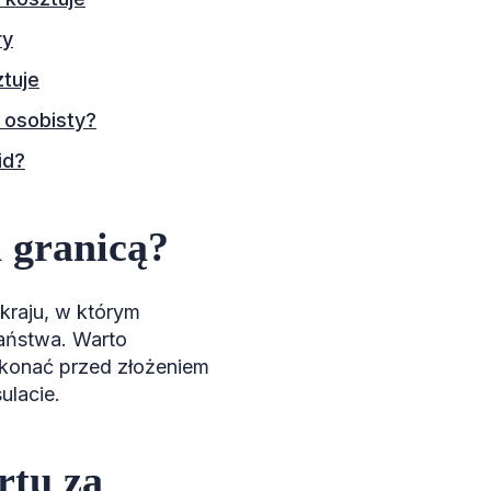
ry
ztuje
 osobisty?
id?
a granicą?
kraju, w którym
państwa. Warto
okonać przed złożeniem
ulacie.
rtu za