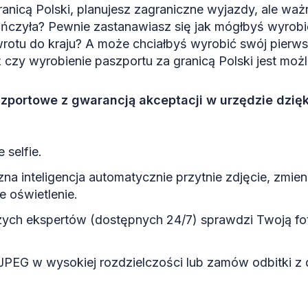
anicą Polski, planujesz zagraniczne wyjazdy, ale wa
ończyła? Pewnie zastanawiasz się jak mógłbyś wyro
rotu do kraju? A może chciałbyś wyrobić swój pierws
czy wyrobienie paszportu za granicą Polski jest możl
szportowe z gwarancją akceptacji w urzędzie dzię
 selfie.
na inteligencja automatycznie przytnie zdjęcie, zmieni
je oświetlenie.
ych ekspertów (dostępnych 24/7) sprawdzi Twoją fot
 JPEG w wysokiej rozdzielczości lub zamów odbitki z