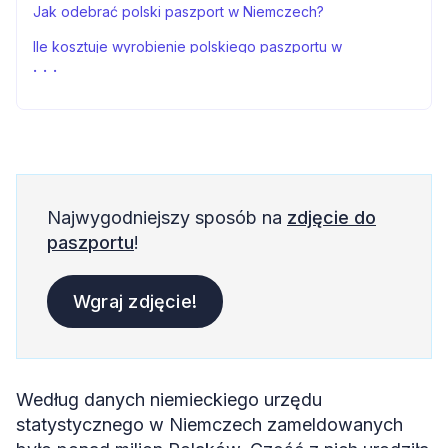
Jak odebrać polski paszport w Niemczech?
Ile kosztuje wyrobienie polskiego paszportu w
Niemczech?
Ile się czeka na polski paszport w Niemczech?
Odnowienie polskiego paszportu w Niemczech
Zdjęcie do polskiego paszportu w Niemczech
FAQs
Najwygodniejszy sposób na
zdjęcie do
Źródła
paszportu
!
Wgraj zdjęcie!
Według danych niemieckiego urzędu
statystycznego w Niemczech zameldowanych