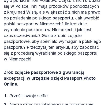
było ponad milion Polaków. Część z nich urodziła
się w Polsce, inni mają przodków pochodzących
z kraju nad Wisłą, ale większość z nich ma prawo
do posiadania polskiego
paszportu
. Jak wyrobić
polski paszport w Niemczech? Ile kosztuje
wyrobienie paszportu w Niemczech i jaki jest
czas oczekiwania? Gdzie zrobić zdjęcie
paszportowe, aby spełniało wymagania polskiego
paszportu? Przeczytaj ten artykuł, aby zapoznać
się z procedurą wyrabiania polskiego paszportu
w Niemczech!
Zrób zdjęcie paszportowe z gwarancją
akceptacji w urzędzie dzięki
Passport Photo
Online
.
Prześlij swoje selfie.
Nasza sztuczna inteligencja automatycznie