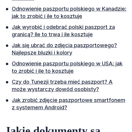
Odnowienie paszportu polskiego w Kanadzie:
jak to zrobić i ile to kosztuje
Jak wyrobić i odebrać polski paszport za
granicą? Ile to trwa i ile kosztuje
Jak się ubrać do zdjęcia paszportowego?
Najlepsze bluzki i kolory
Odnowienie paszportu polskiego w USA: jak
to zrobić i ile to kosztuje
Czy do Tunezji trzeba mieć paszport? A
może wystarczy dowód osobisty?
Jak zrobić zdjęcie paszportowe smartfonem
z systemem Android?
Jakie dokumenty są