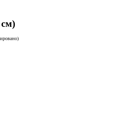
 см)
тировано)