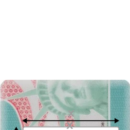
Disfruta tu foto
Descarga tu foto digital al instante o recibe tus copias impresas en la
puerta de tu casa, ¡gratis!
Última actualización
:
22/12/2023
Escrito por
Alejandro Martin Gallardo
Acerca de la foto 35 por 45 mm
Una de las opciones más populares en un estudio de fotografía es
una
fotografía universal
en forma electrónica o imprimible. Es