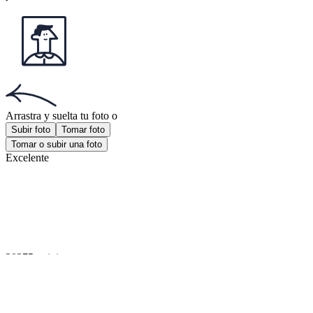
Documentos populares
Documentos populares
Foto pasaporte mexicano
Foto tamaño infantil
Foto 35x45 mm
¡Obtén la aplicación!
Consigue la aplicación gratuita para iOS o Android.
¡Obtén la aplicación!
Consigue la aplicación gratuita para iOS o Android.