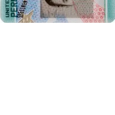
también habrá una opción de elegir un color de fondo específico. Si
lo necesita ahora, por favor contáctenos en support@passport-
photo.online.
35 x 45 mm - Equivalentes de la foto
Los equivalentes de la foto con las dimensiones de 35 x 45 mm son:
3,5 x 4,5 centímetros foto
(es decir la foto con la anchura de
3,5 centímetros y altura de 4,5 centímetros)
1,38 x 1,77 pulgadas fotografía
(es decir la foto con la
anchura de 1,38 pulgadas y altura de 1,77 pulgadas)
Proporciones de la versión digital de la fotografía de
35 por 45 mm
En el caso de fotos sólo en la versión electrónica es esencial
mantener las proporciones correctas, es decir,
la relación entre la
anchura de 35 35x45 milímetros y la altura de 45 mm
.
Dependiendo de la resolución (dpi) de la impresión, estas son muy
diferentes en términos de
tamaños expresados en píxeles (px)
. Por
ejemplo, estas pueden ser las dimensiones: