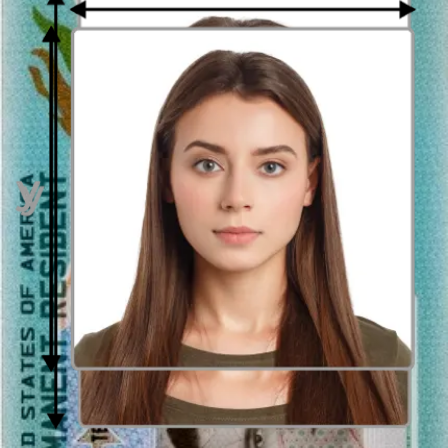
decir una foto con preselección de tamaño, en este caso con la
anchura de 35 mm
y altura de
45 milímetros
. Eso coincide con las
dimensiones
3,5 por 4,5 centímetros
. Tal fotografía puede ser
tomada no sólo por un fotógrafosino también por usted mismo. Todo
lo que tiene que hacer es encuadrarlo correctamente. La manera más
fácil de obtener este efecto es adjuntar la fotografía al formulario
arriba. Le ayudaremos con
un generador de fotos
, que permita
recorte automático de fotos
de manera rápida y profesional.
Usando
herramientas de enmarcado
obtendrá una foto lista para
imprimible con tamaño de 35 por 45 milímetros, sin ningún
problema. Eso le ahorrará tiempo, que tendría que gastar en busca
de un fotógrafo que tomaría fotos en estas dimensiones.
El fondo de la foto de 35 x 45 mm (3,5 por 4,5 cm)
Generalmente una foto para documentos debe tener el fondo
uniforme. El color de fondo en sí puede ser variado dependiendo de
la solicitud específica (documento de aplicación). Generalmente se
requiere un fondo brillante, blanco (#ffffffffff) o gris claro (e.g.
#fafafa), sin embargo, puede haber un particular requisito sobre el
fondo de color azul claro - #1292fa. Con
creador de fotos de
passport-photo.online
puede obtener un
foto con un fondo
brillante uniforme
. Sólo sube cualquier foto al formulario de arriba
y nuestra
Herramienta de eliminación de fondo
se encargará de
eso y obtendrás una fotografía en el listo fondo brillante. Pronto,