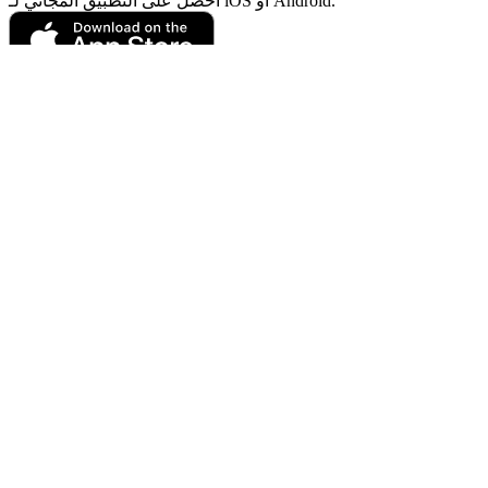
احصل على التطبيق المجاني لـ iOS أو Android.
Passport Photo Online
مدعوم من PhotoAiD®
سياسة الخصوصية
Terms and Conditions
Privacy Center
عربى (المملكة العربية السعودية)
سياسة الخصوصية
Terms and Conditions
Privacy Center