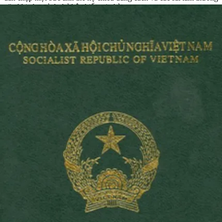
gặp khi chụp ảnh thẻ hộ chiếu tại nhà.
Ảnh thẻ cho giấy tờ ở Việt Nam
Ảnh thẻ hộ chiếu Việt Nam
Hộ chiếu được cấp cho công dân có nguyện vọng du lịch nước
ngoài.
Hộ chiếu Việt Nam
có chứa ảnh thẻ của công dân vì mục
đích nhận dạng. Nếu bạn nộp ảnh thẻ hộ chiếu sai với quy định thì
ảnh cùng với hồ sơ xin cấp hộ chiếu sẽ bị từ chối. Sau đây là những
lưu ý khi chụp ảnh hộ chiếu:
Kích thước ảnh hộ chiếu Việt Nam
: ảnh hộ chiếu Việt Nam phải
có kích thước 40x60mm (chiều rộng x chiều cao).
Màu ảnh thẻ
: ảnh thẻ hộ chiếu phải được in màu. Hình trắng đen
không được chấp nhận.
Biểu cảm khuôn mặt
: bạn phải giữ biểu cảm khuôn mặt tự nhiên,
không cười hay thể hiện các cảm xúc khác, bạn phải mở to mắt và
khép miệng.
Hướng đầu
: bạn phải nhìn thẳng vào ống kính, chụp ảnh từ chính
diện và không được nghiêng đầu.