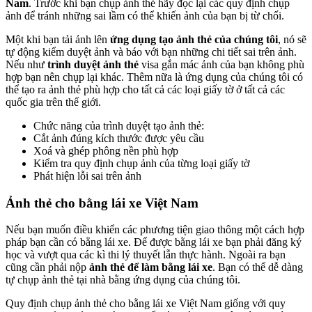
Nam
. Trước khi bạn chụp ảnh thẻ hãy đọc lại các quy định chụp
ảnh để tránh những sai lầm có thể khiến ảnh của bạn bị từ chối.
Một khi bạn tải ảnh lên
ứng dụng tạo ảnh thẻ của chúng tôi
, nó sẽ
tự động kiểm duyệt ảnh và báo với bạn những chi tiết sai trên ảnh.
Nếu như
trình duyệt ảnh thẻ
visa gắn mác ảnh của bạn không phù
hợp bạn nên chụp lại khác. Thêm nữa là ứng dụng của chúng tôi có
thể tạo ra ảnh thẻ phù hợp cho tất cả các loại giấy tờ ở tất cả các
quốc gia trên thế giới.
Chức năng của trình duyệt tạo ảnh thẻ:
Cắt ảnh đúng kích thước được yêu cầu
Xoá và ghép phông nền phù hợp
Kiểm tra quy định chụp ảnh của từng loại giấy tờ
Phát hiện lỗi sai trên ảnh
Ảnh thẻ cho bằng lái xe Việt Nam
Nếu bạn muốn điều khiển các phương tiện giao thông một cách hợp
pháp bạn cần có bằng lái xe. Để được bằng lái xe bạn phải đăng ký
học và vượt qua các kì thi lý thuyết lẫn thực hành. Ngoài ra bạn
cũng cần phải nộp
ảnh thẻ để làm bằng lái xe
. Bạn có thể dễ dàng
tự chụp ảnh thẻ tại nhà bằng ứng dụng của chúng tôi.
Quy định chụp ảnh thẻ cho bằng lái xe Việt Nam giống với quy