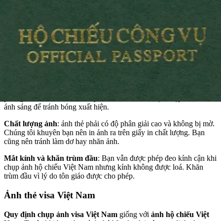
Phông nền
: phông nền ảnh thẻ hộ chiếu phải trơn, không có hoạ
tiết hay sự xuất hiện của bất cứ vật dụng gì, màu của phông nền là
màu trắng.
Ảnh phải được chụp trong vòng 6 tháng đổi lại
. Nếu bạn thay
đổi ngoại hình đáng kể và nộp ảnh thẻ cũ thì cơ quan sẽ gặp khó
khăn trong việc xác định danh tính của bạn.
Ánh sáng
: Điều này rất quan trọng bởi vì khi bạn chụp ảnh thẻ hộ
chiếu bạn phải đảm bảo rằng không có bóng xuất hiện trên mặt, trên
phông nền trên bức hình. Hãy kiểm tra nếu chỗ bạn chụp hình có đủ
ánh sáng để tránh bóng xuất hiện.
Chất lượng ảnh
: ảnh thẻ phải có độ phân giải cao và không bị mờ.
Chúng tôi khuyên bạn nên in ảnh ra trên giấy in chất lượng. Bạn
cũng nên tránh làm dơ hay nhăn ảnh.
Mắt kính và khăn trùm đầu
: Bạn vẫn được phép đeo kính cận khi
chụp ảnh hộ chiếu Việt Nam nhưng kính không được loá. Khăn
trùm đầu vì lý do tôn giáo được cho phép.
Ảnh thẻ visa Việt Nam
Quy định chụp ảnh visa Việt Nam
giống với
ảnh hộ chiếu Việt