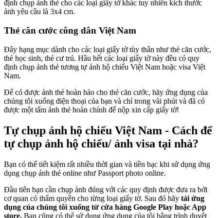
định chụp ảnh thẻ cho các loại giấy tờ khác tuy nhiên kích thước
ảnh yêu cầu là 3x4 cm.
Thẻ căn cước công dân Việt Nam
Đây hạng mục dành cho các loại giấy tờ tùy thân như thẻ căn cước,
thẻ học sinh, thẻ cư trú. Hầu hết các loại giấy tờ này đều có quy
định chụp ảnh thẻ tương tự ảnh hộ chiếu Việt Nam hoặc visa Việt
Nam.
Để có được ảnh thẻ hoàn hảo cho thẻ căn cước, hãy ứng dụng của
chúng tôi xuống điện thoại của bạn và chỉ trong vài phút và đã có
được một tấm ảnh thẻ hoàn chính để nộp xin cấp giấy tờ!
Tự chụp ảnh hộ chiếu Việt Nam - Cách để
tự chụp ảnh hộ chiếu/ ảnh visa tại nhà?
Bạn có thể tiết kiệm rất nhiều thời gian và tiền bạc khi sử dụng ứng
dụng chụp ảnh thẻ online như Passport photo online.
Đầu tiên bạn cần chụp ảnh đúng với các quy định được đưa ra bởi
cơ quan có thẩm quyền cho từng loại giấy tờ. Sau đó hãy
tải ứng
dụng của chúng tôi xuống từ cửa hàng Google Play hoặc App
store.
Bạn cũng có thể sử dụng ứng dụng của tôi bằng trình duyệt