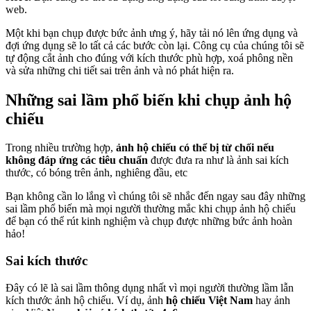
web.
Một khi bạn chụp được bức ảnh ưng ý, hãy tải nó lên ứng dụng và
đợi ứng dụng sẽ lo tất cả các bước còn lại. Công cụ của chúng tôi sẽ
tự động cắt ảnh cho đúng với kích thước phù hợp, xoá phông nền
và sửa những chi tiết sai trên ảnh và nó phát hiện ra.
Những sai lầm phổ biến khi chụp ảnh hộ
chiếu
Trong nhiều trường hợp,
ảnh hộ chiếu có thể bị từ chối nếu
không đáp ứng các tiêu chuẩn
được đưa ra như là ảnh sai kích
thước, có bóng trên ảnh, nghiêng đầu, etc
Bạn không cần lo lắng vì chúng tôi sẽ nhắc đến ngay sau đây những
sai lầm phổ biến mà mọi người thường mắc khi chụp ảnh hộ chiếu
để bạn có thể rút kinh nghiệm và chụp được những bức ảnh hoàn
hảo!
Sai kích thước
Đây có lẽ là sai lầm thông dụng nhất vì mọi người thường lầm lẫn
kích thước ảnh hộ chiếu. Ví dụ, ảnh
hộ chiếu Việt Nam
hay ảnh