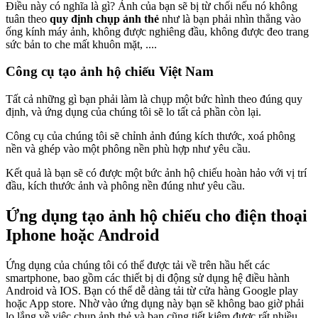
Điều này có nghĩa là gì? Ảnh của bạn sẽ bị từ chối nếu nó không
tuân theo
quy định chụp ảnh thẻ
như là bạn phải nhìn thẳng vào
ống kính máy ảnh, không được nghiêng đầu, không được đeo trang
sức bản to che mất khuôn mặt, ....
Công cụ tạo ảnh hộ chiếu Việt Nam
Tất cả những gì bạn phải làm là chụp một bức hình theo đúng quy
định, và ứng dụng của chúng tôi sẽ lo tất cả phần còn lại.
Công cụ của chúng tôi sẽ chỉnh ảnh đúng kích thước, xoá phông
nền và ghép vào một phông nền phù hợp như yêu cầu.
Kết quả là bạn sẽ có được một bức ảnh hộ chiếu hoàn hảo với vị trí
đầu, kích thước ảnh và phông nền đúng như yêu cầu.
Ứng dụng tạo ảnh hộ chiếu cho điện thoại
Iphone hoặc Android
Ứng dụng của chúng tôi có thể được tải về trên hầu hết các
smartphone, bao gồm các thiết bị di động sử dụng hệ điều hành
Android và IOS. Bạn có thể dễ dàng tải từ cửa hàng Google play
hoặc App store. Nhờ vào ứng dụng này bạn sẽ không bao giờ phải
lo lắng về việc chụp ảnh thẻ và bạn cũng tiết kiệm được rất nhiều