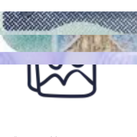
Yapay zekanın fotoğrafınıza ince ayar yapmasına izin verin. Fotoğra