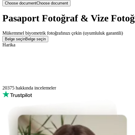
Choose document
Choose document
Pasaport Fotoğraf & Vize Fotoğ
Mükemmel biyometrik fotoğrafınızı çekin (uyumluluk garantili)
Belge seçin
Belge seçin
Harika
20375
hakkında incelemeler