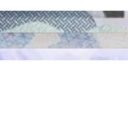
fınızı sipariş edin ve %100 uyumlu olduğundan emin olmak için uzmanım