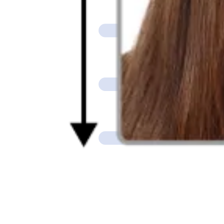
Bir fotoğraf çekin veya yükleyin.
Bir fotoğraf çekin veya yükleyin. Tüm gereksinimleri karşılamak için 
Fotoğrafınızı doğrulatın