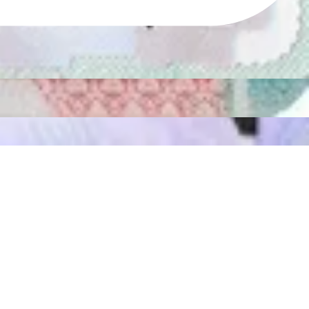
ız doğrulasın.