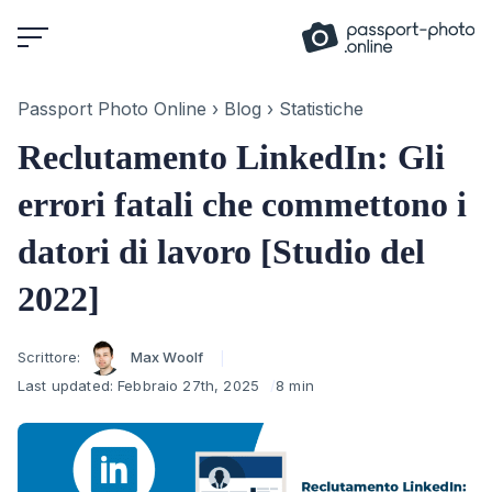
Skip
to
content
Passport Photo Online
›
Blog
›
Statistiche
Reclutamento LinkedIn: Gli
errori fatali che commettono i
datori di lavoro [Studio del
2022]
Author
Scrittore:
Max Woolf
Last updated:
Febbraio 27th, 2025
8 min