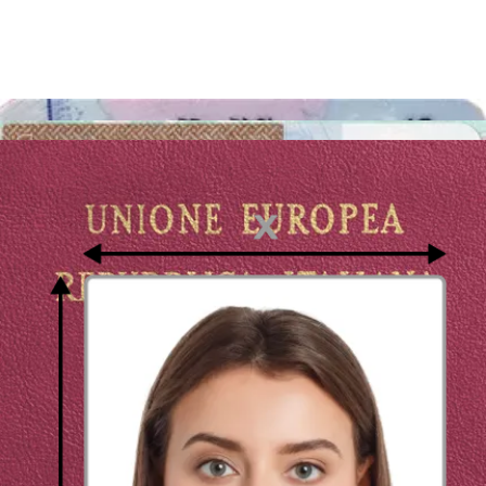
Occhiali
Nel caso in cui si indossano quotidianamente gli occhiali, allora la
foto può scattarla con indosso quelli che si utilizzano di solito.
Tuttavia, gli occhiali non devono oscurare gli occhi, le iridi devono
essere visibili e la montatura
non deve coprire gli occhi o le
sopracciglia
, altrimenti si rischia che la fototessera non venga
accettata. Inoltre, le lenti non devono riflettere la luce, altrimenti
bisogna scattare nuovamente la foto. Non è consentito indossare
occhiali con le lenti scure.
Occhi e sguardo
La posizione degli occhi e lo sguardo sono molto importanti quando
si decide di scattare una foto per il passaporto italiano: l’iride deve
essere chiaramente visibile nella foto, altrimenti potrebbe essere
rifiutata. Pertanto, tutte le foto con gli occhi chiusi o parzialmente
chiusi, coperti dai capelli, o con lo sguardo non rivolto centralmente,
non possono essere utilizzate quando si presenta domanda per
ottenere il passaporto italiano.
La fototessera è valida quando gli occhi guardano dritto e l'iride è
chiaramente visibile.