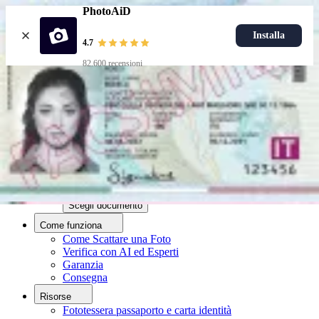
PhotoAiD
Installa
4.7
82.600 recensioni
Carica foto
Documenti popolari
Foto carta d'identità
Più popolari
Foto patente
Più popolari
Foto carta d'identità
Scegli documento
Come funziona
Come Scattare una Foto
Verifica con AI ed Esperti
Garanzia
Consegna
Risorse
Fototessera passaporto e carta identità