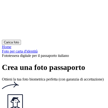
Posso avere lenti a contatto sulla mia fototessera?
Puoi indossare lenti a contatto nella foto del passaporto, ma non
devono oscurare il colore dell'iride o riflettere la luce nella foto.
Quale acconciatura è adeguata per la foto per passaporto?
Non ci sono requisiti specifici per l'acconciatura sulla fototessera, è
importante che i capelli non coprano il viso, soprattutto gli occhi.
Posso scattare una fototessera con il mio smartphone?
Sì, puoi scattare una foto da solo con il tuo smartphone. Tutto quello
che devi fare è caricare la tua foto sul nostro sito web e il nostro
strumento la trasformerà in una fototessera professionale. Puoi anche
utilizzare la nostra app per foto mobile.
Quanto costa una fototessera?
A seconda che la foto sia stata scattata da un fotografo professionista
o in una cabina fotografica, il prezzo può variare. Di solito è tra i 12
e i 25 euro. Il prezzo dipende anche dal numero di foto che