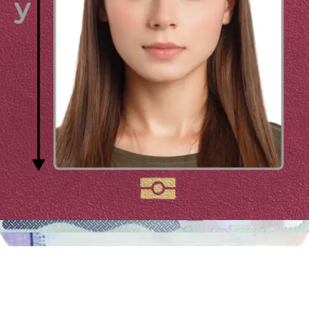
Copricapo nella foto passporto
La fototessera per il passaporto viene scattata senza copricapo,
quindi non possono essere indossati oggetti come cappelli o sciarpe,
inoltre è vietato coprirsi il viso con il burqa per motivi religiosi. È
tuttavia ammesso indossare dei copricapi per motivi religiosi purché
il viso non venga coperto da oggetti o da ombre, perché
renderebbero impossibile l'identificazione della persona.
Costi e Prezzi della fototessera biometrica per
passaporto
Il costo della fototessera biometrica in Italia non è fisso, ma può
variare tra i 5 e i 20 €, poiché può variare a seconda del numero di
foto che si desidera acquistare e a seconda di dove si decide di
scattarle. Se decidiamo di rivolgerci a un fotografo professionista,
allora il prezzo andrà dai 12 ai 20 €. Se invece decidiamo di scattare
le foto in una cabina fotografica, il prezzo andrà dai 6 ai 12 €.
Infine, se vogliamo scattare una foto da soli, utilizzando ad esempio
uno strumento online per tagliare la foto, allora pagheremo dai 5 ai 9
€.
Fototessera per Passaporto: Fai Da Te