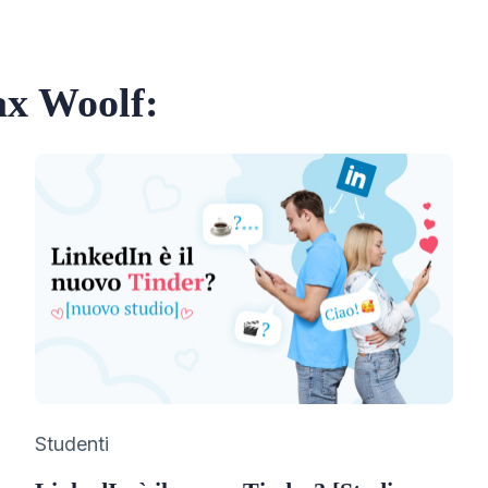
Max Woolf:
Category
Studenti