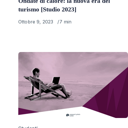
Ondate di calore: la nuova era del
turismo [Studio 2023]
Published
Ottobre 9, 2023
7 min
on