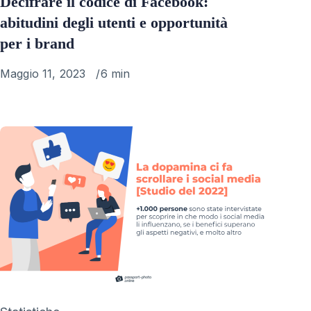
Decifrare il codice di Facebook:
abitudini degli utenti e opportunità
per i brand
Published
Maggio 11, 2023
6 min
on