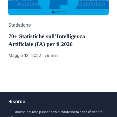
Category
Statistiche
70+ Statistiche sull’Intelligenza
Artificiale (IA) per il 2026
Published
Maggio 12, 2022
9 min
on
Risorse
Dimensioni foto passaporto e fototessera carta d’identità: