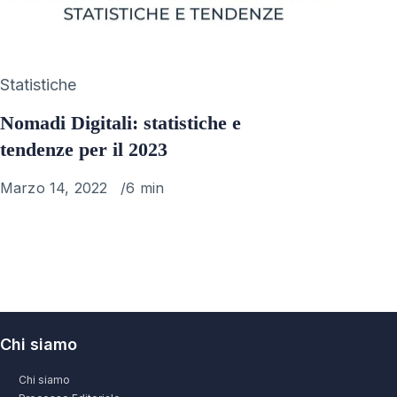
Category
Statistiche
Nomadi Digitali: statistiche e
tendenze per il 2023
Published
Marzo 14, 2022
6 min
on
Chi siamo
Chi siamo