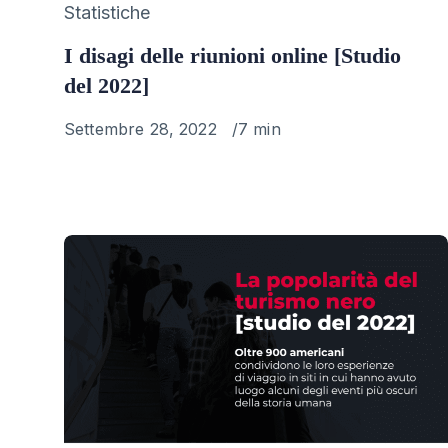
Category
Statistiche
I disagi delle riunioni online [Studio
del 2022]
Published
Settembre 28, 2022
7 min
on