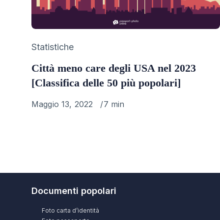
Category
Statistiche
Città meno care degli USA nel 2023
[Classifica delle 50 più popolari]
Published
Maggio 13, 2022
7 min
on
Documenti popolari
Foto carta d’identità