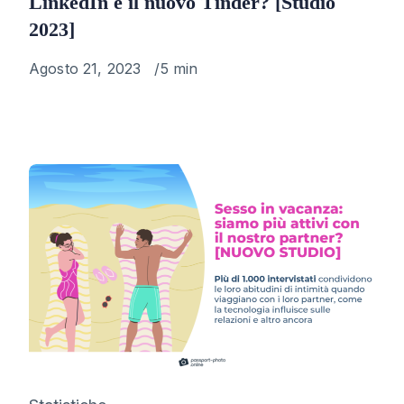
LinkedIn è il nuovo Tinder? [Studio
2023]
Published
Agosto 21, 2023
5 min
on