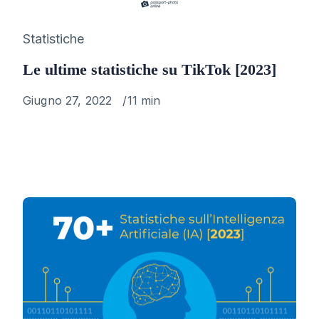
Category
Statistiche
Le ultime statistiche su TikTok [2023]
Published
Giugno 27, 2022
11 min
on