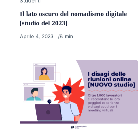
Category
Studenti
Il lato oscuro del nomadismo digitale
[studio del 2023]
Published
Aprile 4, 2023
8 min
on