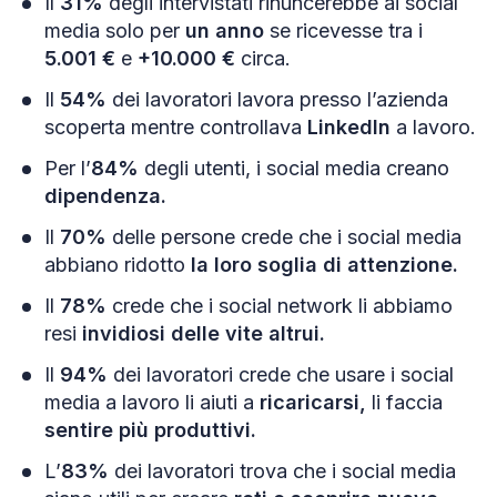
Il
31%
degli intervistati rinuncerebbe ai social
media solo per
un anno
se ricevesse tra i
5.001 €
e
+10.000 €
circa.
Il
54%
dei lavoratori lavora presso l’azienda
scoperta mentre controllava
LinkedIn
a lavoro.
Per l’
84%
degli utenti, i social media creano
dipendenza.
Il
70%
delle persone crede che i social media
abbiano ridotto
la loro soglia di attenzione.
Il
78%
crede che i social network li abbiamo
resi
invidiosi delle vite altrui.
Il
94%
dei lavoratori crede che usare i social
media a lavoro li aiuti a
ricaricarsi,
li faccia
sentire più produttivi.
L’
83%
dei lavoratori trova che i social media