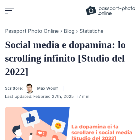
Skip
to
content
Passport Photo Online
›
Blog
›
Statistiche
Social media e dopamina: lo
scrolling infinito [Studio del
2022]
Author
Scrittore:
Max Woolf
Last updated:
Febbraio 27th, 2025
7 min