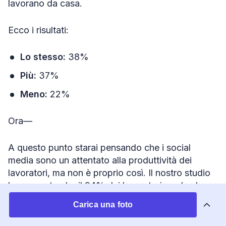
lavorano da casa.
Ecco i risultati:
Lo stesso:
38%
Più:
37%
Meno:
22%
Ora—
A questo punto starai pensando che i social
media sono un attentato alla produttività dei
lavoratori, ma non è proprio così. Il nostro studio
ha scoperto che il 94% dei lavoratori crede che
usare i social media a lavoro lo aiuti a ricaricarsi e
Carica una foto
a sentirsi più produttivi.