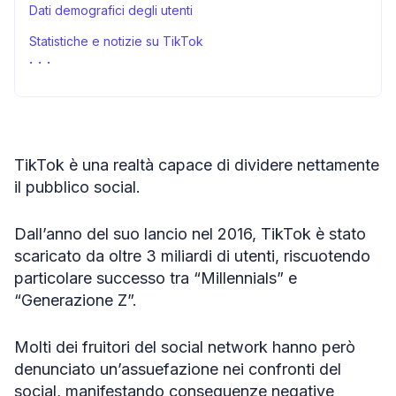
Dati demografici degli utenti
Statistiche e notizie su TikTok
Comportamento dell’utente sulla piattaforma
TikTok vs. Industria musicale
Marketing dietro alla figura di Influencer su TikTok
TikTok è una realtà capace di dividere nettamente
TikTok per il Business (+ statistiche pubblicitarie)
il pubblico social.
Riepilogo
Dichiarazione di utilizzo corretto
Dall’anno del suo lancio nel 2016, TikTok è stato
scaricato da oltre 3 miliardi di utenti, riscuotendo
Fonti
particolare successo tra “Millennials” e
“Generazione Z”.
Molti dei fruitori del social network hanno però
denunciato un’assuefazione nei confronti del
social, manifestando conseguenze negative