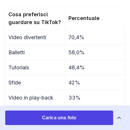
Cosa preferisci
Percentuale
guardare su TikTok?
Video divertenti
70,4%
Balletti
58,0%
Tutorials
48,4%
Sfide
42%
Video in play-back
33%
Trucchetti che
32,6%
Carica una foto
migliorano la vita