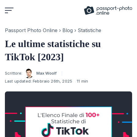
Skip
to
content
Passport Photo Online
›
Blog
›
Statistiche
Le ultime statistiche su
TikTok [2023]
Author
Scrittore:
Max Woolf
Last updated:
Febbraio 26th, 2025
11 min