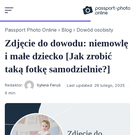
Skip
to
content
Passport Photo Online
›
Blog
›
Dowód osobisty
Zdjęcie do dowodu: niemowlę
i małe dziecko [Jak zrobić
taką fotkę samodzielnie?]
Author
Redaktor:
Sylwia Feruś
Last updated:
26 lutego, 2025
6 min