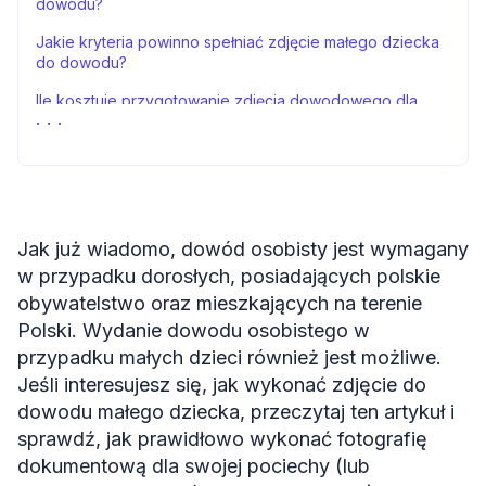
dowodu?
Jakie kryteria powinno spełniać zdjęcie małego dziecka
do dowodu?
Ile kosztuje przygotowanie zdjęcia dowodowego dla
małego dziecka? 💵
Gdzie mogę przygotować zdjęcia dowodowe dla małego
dziecka? 🤔
Passport Photo Online
Jak już wiadomo, dowód osobisty jest wymagany
Zdjęcie do dowodu małego dziecka: podsumowanie
w przypadku dorosłych, posiadających polskie
Zdjęcie do dowodu małego dziecka: FAQs
obywatelstwo oraz mieszkających na terenie
Polski. Wydanie dowodu osobistego w
Źródła
przypadku małych dzieci również jest możliwe.
Jeśli interesujesz się, jak wykonać zdjęcie do
dowodu małego dziecka, przeczytaj ten artykuł i
sprawdź, jak prawidłowo wykonać fotografię
dokumentową dla swojej pociechy (lub