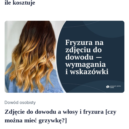
ile kosztuje
Category
Dowód osobisty
Zdjęcie do dowodu a włosy i fryzura [czy
można mieć grzywkę?]