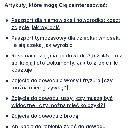
Artykuły, które mogą Cię zainteresować:
Paszport dla niemowlaka i noworodka: koszt,
zdjęcie, jak wyrobić
Paszport tymczasowy dla dziecka: wniosek,
ile się czeka, jak wyrobić
Rossmann: zdjęcia do dowodu 3,5 x 4,5 cm z
aplikacją Foto Dokumenty. Jak to zrobić i ile
kosztuje
Zdjęcie do dowodu a włosy i fryzura [czy
można mieć grzywkę?]
Zdjęcie do dowodu: uszy [czy muszą być
widoczne i czy można mieć kolczyki?]
Zdjęcie do dowodu z brodą
Aplikacja do robienia zdjęć do dowodu