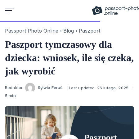
Skip
to
content
Passport Photo Online
›
Blog
›
Paszport
Paszport tymczasowy dla
dziecka: wniosek, ile się czeka,
jak wyrobić
Author
Redaktor:
Sylwia Feruś
Last updated:
26 lutego, 2025
5 min