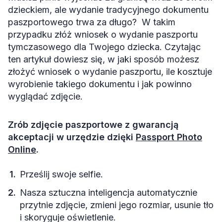
Paszport tymczasowy dla dziecka – podsumowanie
dzieckiem, ale wydanie tradycyjnego dokumentu
paszportowego trwa za długo? W takim
FAQs
przypadku złóż wniosek o wydanie paszportu
Źródła
tymczasowego dla Twojego dziecka. Czytając
ten artykuł dowiesz się, w jaki sposób możesz
złożyć wniosek o wydanie paszportu, ile kosztuje
wyrobienie takiego dokumentu i jak powinno
wyglądać zdjęcie.
Zrób zdjęcie paszportowe z gwarancją
akceptacji w urzędzie dzięki
Passport Photo
Online
.
Prześlij swoje selfie.
Nasza sztuczna inteligencja automatycznie
przytnie zdjęcie, zmieni jego rozmiar, usunie tło
i skoryguje oświetlenie.