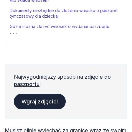
Kto składa wniosek?
Dokumenty niezbędne do złożenia wniosku o paszport
tymczasowy dla dziecka
Gdzie można złożyć wniosek o wydanie paszportu
tymczasowego dla dziecka?
Wyrobienie paszportu tymczasowego dla dziecka poza
Polską
Ile zapłacę za paszport tymczasowy mojego dziecka?
Ile trwa wyrobienie paszportu tymczasowego dla
dziecka?
Najwygodniejszy sposób na
zdjęcie do
paszportu
!
Jak długo ważny jest paszport tymczasowy dla dziecka?
Odbiór paszportu tymczasowego
Wgraj zdjęcie!
Fotografia do paszportu tymczasowego dla dziecka
Miejsca, w których można wykonać zdjęcie paszportowe
Passport Photo Online
Musisz pilnie wyjechać za granicę wraz ze swoim