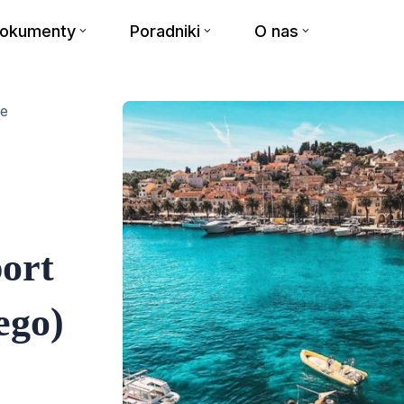
dokumenty
Poradniki
O nas
ze
port
ego)