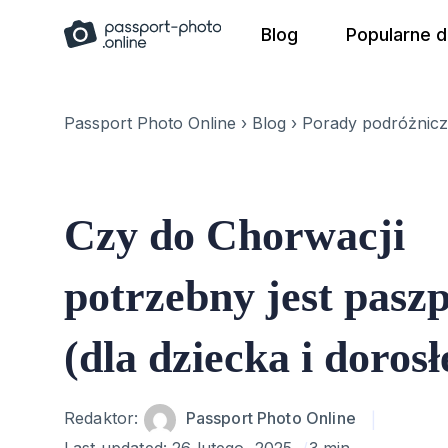
Skip
Blog
Popularne 
to
content
Passport Photo Online
›
Blog
›
Porady podróżnic
Czy do Chorwacji
potrzebny jest pasz
(dla dziecka i dorosł
Author
Redaktor:
Passport Photo Online
Last updated:
26 lutego, 2025
3 min