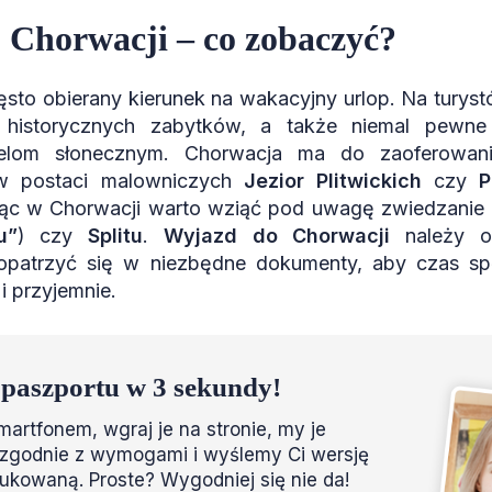
 Chorwacji – co zobaczyć?
ęsto obierany kierunek na wakacyjny urlop. Na turys
 historycznych zabytków, a także niemal pewne 
pielom słonecznym. Chorwacja ma do zaoferowani
w postaci malowniczych
Jezior Plitwickich
czy
P
ąc w Chorwacji warto wziąć pod uwagę zwiedzanie
u”
) czy
Splitu
.
Wyjazd do Chorwacji
należy od
opatrzyć się w niezbędne dokumenty, aby czas s
i przyjemnie.
 paszportu w 3 sekundy!
martfonem, wgraj je na stronie, my je
zgodnie z wymogami i wyślemy Ci wersję
rukowaną. Proste? Wygodniej się nie da!