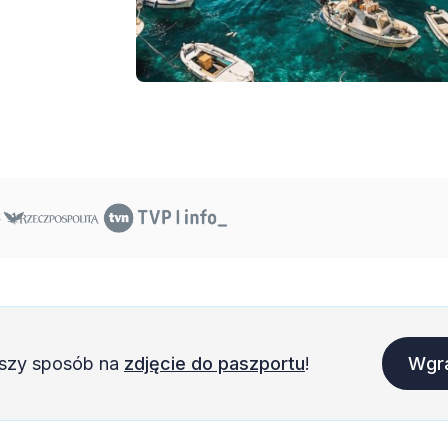
szy sposób na
zdjęcie do paszportu
!
Wgra