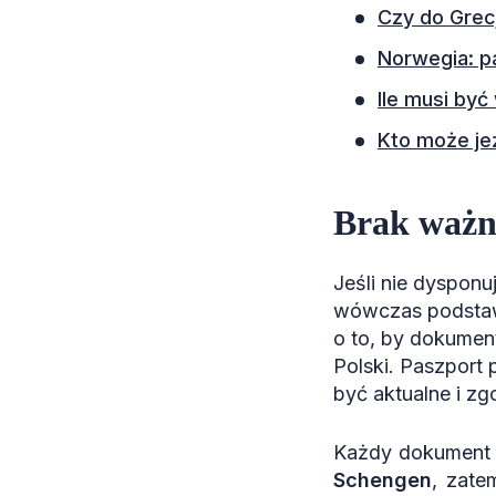
Czy do Grec
Norwegia: p
Ile musi by
Kto może je
Brak ważn
Jeśli nie dyspon
wówczas podstaw
o to, by dokumen
Polski. Paszport
być aktualne i z
Każdy dokument 
Schengen
, zate