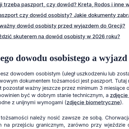
ji trzeba paszport, czy dowód? Kreta, Rodos i inne 
aszport czy dowód osobisty? Jakie dokumenty zabr
ć ważny dowód osobisty przed wyjazdem do Grecji?
ździć skuterem na dowód osobisty w 2026 roku?
ego dowodu osobistego a wyjazd 
ujesz dowodem osobistym (uległ uszkodzeniu lub zosta
owym dokumentem tożsamości jest paszport. Tutaj 
t pozostał ważny jeszcze przez minimum 3 miesiące 
 powinien być w dobrym stanie technicznym, a
zdjęcie
godne z unijnymi wymogami (
zdjęcie biometryczne
).
tożsamości należy nosić zawsze ze sobą. Chorwac
m na przejściu granicznym, zarówno przy wjeździe d