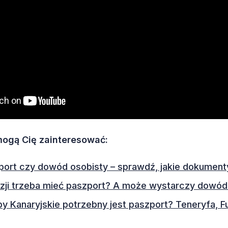
 mogą Cię zainteresować:
zport czy dowód osobisty – sprawdź, jakie dokument
zji trzeba mieć paszport? A może wystarczy dowód
y Kanaryjskie potrzebny jest paszport? Teneryfa, F