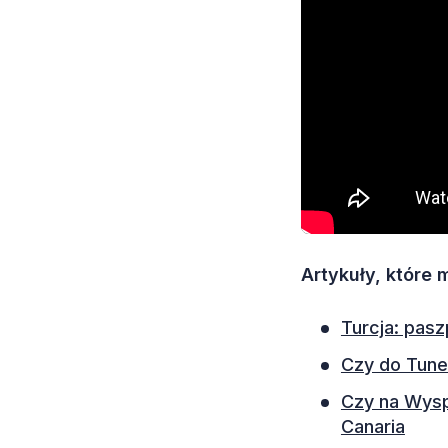
Artykuły, które
Turcja: pas
Czy do Tune
Czy na Wysp
Canaria