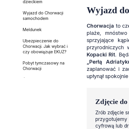
dzieckiem
Wyjazd do
Wyjazd do Chorwacji
samochodem
Chorwacja
to cz
Meldunek
plaże, mnóstwo
sprzyjające ką
Ubezpieczenie do
Chorwacji. Jak wybrać i
przyrodniczych 
czy obowiązuje EKUZ?
Kopacki Rit
. Będ
„Perłą Adriatyk
Pobyt tymczasowy na
Chorwacji
zaplanować i za
upłynął spokojnie 
Źródła
Zdjęcie do
Zrób zdjęcie s
przygotujemy 
cyfrową lub d