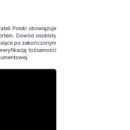
ateli Polski obowiązuje
portem. Dowód osobisty
iesiące po zakończonym
eryfikację tożsamości
kumentowej.