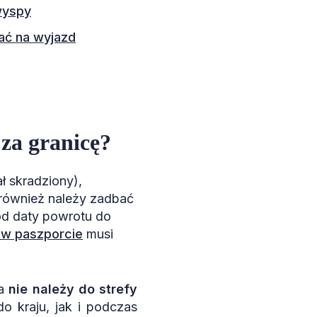
wyspy
ać na wyjazd
za granicę?
ł skradziony),
również należy zadbać
od daty powrotu do
 w paszporcie
musi
ja
nie należy do strefy
o kraju, jak i podczas