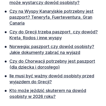
może wystarczy dowód osobisty?
Czy na Wyspy Kanaryjskie potrzebny jest
paszport? Teneryfa, Fuerteventura, Gran
Canaria
Czy do Grecji trzeba paszport, czy dowód?
Kreta, Rodos i inne wyspy
Norwegia: paszport czy dowód osobisty?
Jakie dokumenty zabrać na wyjazd
Czy do Chorwacji potrzebny jest paszport
(dla dziecka i dorosłego)
Ile musi być ważny dowód osobisty przed
wyjazdem do Grecji?
Kto może jeździć skuterem na dowód
osobisty w 2026 roku?