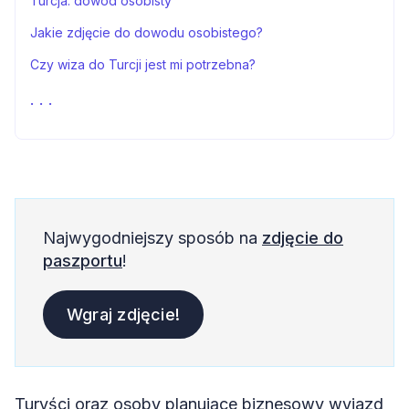
Turcja: dowód osobisty
Jakie zdjęcie do dowodu osobistego?
Czy wiza do Turcji jest mi potrzebna?
Jakiego dokumentu potrzebuje dziecko, żeby wyjechać
do Turcji?
Passport Photo Online
Podsumowanie
FAQs
Najwygodniejszy sposób na
zdjęcie do
Źródła
paszportu
!
Wgraj zdjęcie!
Turyści oraz osoby planujące biznesowy wyjazd