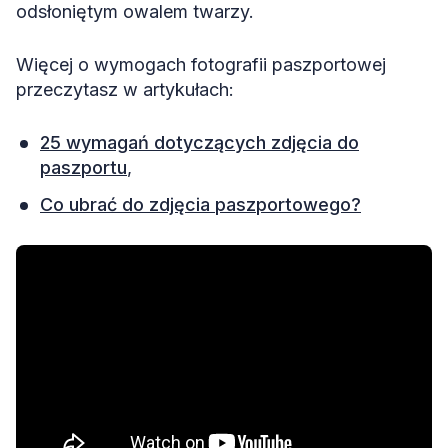
odsłoniętym owalem twarzy.
Więcej o wymogach fotografii paszportowej
przeczytasz w artykułach:
25 wymagań dotyczących zdjęcia do
paszportu
,
Co ubrać do zdjęcia paszportowego?