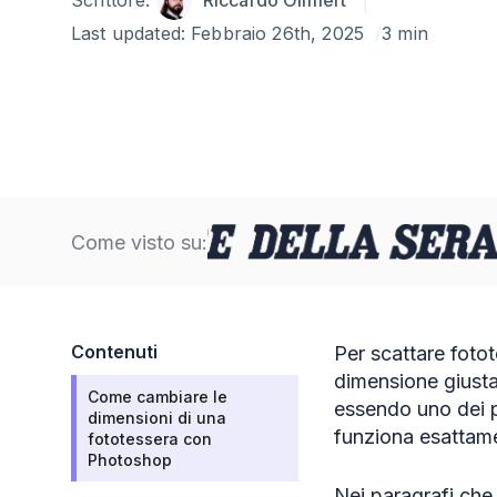
Scrittore:
Riccardo Ollmert
Last updated:
Febbraio 26th, 2025
3 min
Come visto su:
Contenuti
Per scattare fotot
dimensione giusta
Come cambiare le
essendo uno dei p
dimensioni di una
funziona esattam
fototessera con
Photoshop
Nei paragrafi ch