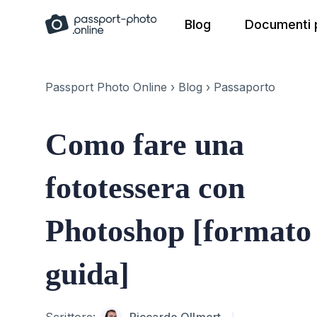
Skip
Blog
Documenti p
to
content
Passport Photo Online
›
Blog
›
Passaporto
Como fare una
fototessera con
Photoshop [formato
guida]
Author