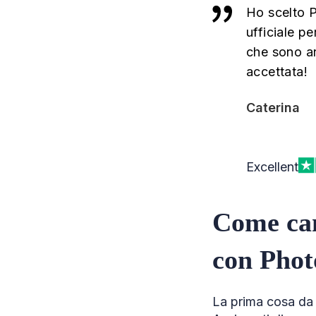
Ho scelto P
ufficiale pe
che sono ar
accettata!
Caterina
Excellent
Come cam
con Phot
La prima cosa da 