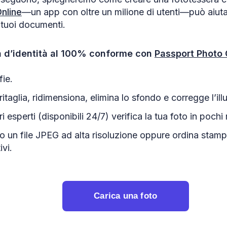
nline
—un app con oltre un milione di utenti—può aiutar
i tuoi documenti.
ta d’identità al 100% conforme con
Passport Photo 
fie.
ritaglia, ridimensiona, elimina lo sfondo e corregge l’il
i esperti (disponibili 24/7) verifica la tua foto in pochi 
to un file JPEG ad alta risoluzione oppure ordina sta
ivi.
Carica una foto