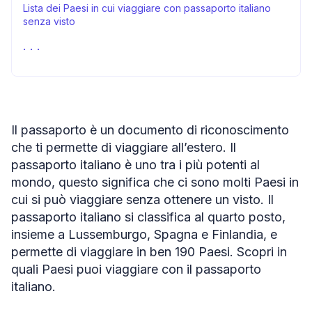
Lista dei Paesi in cui viaggiare con passaporto italiano
senza visto
Paesi che consentono il visto all’arrivo per gli italiani
Come ottenere un visto all’arrivo?
Paesi che gli italiani possono visitare con un eVisa
Paesi che richiedono il visto agli italiani
Il passaporto è un documento di riconoscimento
Come richiedere il visto?
che ti permette di viaggiare all’estero. Il
passaporto italiano è uno tra i più potenti al
Fonti
mondo, questo significa che ci sono molti Paesi in
cui si può viaggiare senza ottenere un visto. Il
passaporto italiano si classifica al quarto posto,
insieme a Lussemburgo, Spagna e Finlandia, e
permette di viaggiare in ben 190 Paesi. Scopri in
quali Paesi puoi viaggiare con il passaporto
italiano.