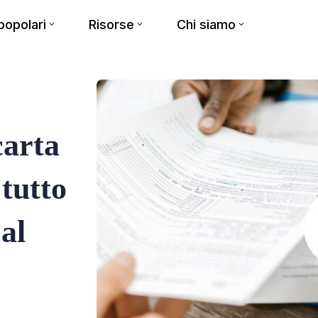
opolari
Risorse
Chi siamo
carta
 tutto
 al