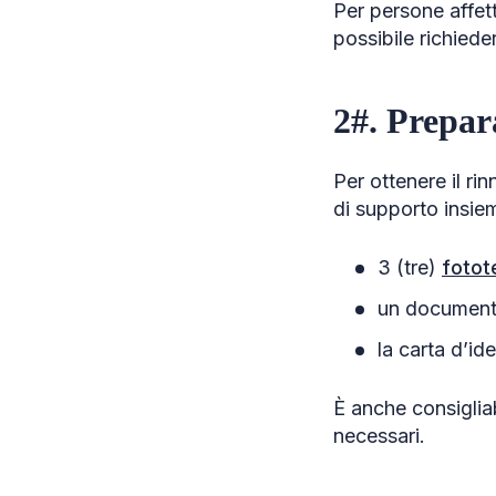
Per persone affett
possibile richieder
2#. Prepar
Per ottenere il ri
di supporto insiem
3 (tre)
fotot
un documento 
la carta d’id
È anche consigliab
necessari.