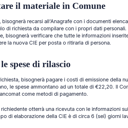
tare il materiale in Comune
 bisognerà recarsi all’Anagrafe con i documenti elencat
lo di richiesta da compilare con i propri dati personal
 bisognerà verificare che tutte le informazioni inserit
ere la nuova CIE per posta o ritirarla di persona.
le spese di rilascio
 richiesta, bisognerà pagare i costi di emissione della n
lano, le spese ammontano ad un totale di €22,20. Il C
 bancomat come metodi di pagamento.
 richiedente otterrà una ricevuta con le informazioni sul 
o di elaborazione della CIE è di circa 6 (sei) giorni lav