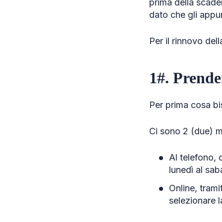
prima della scade
dato che gli appu
Per il rinnovo del
1#. Prend
Per prima cosa bi
Ci sono 2 (due) mo
Al telefono, 
lunedì al saba
Online, tram
selezionare l