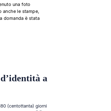
tenuto una foto
ato anche le stampe,
 la domanda è stata
d’identità a
 180 (centottanta) giorni