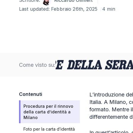
Scrittore:
Riccardo Ollmert
Last updated:
Febbraio 26th, 2025
4 min
Come visto su:
Contenuti
L’introduzione del
Italia. A Milano, 
Procedura per il rinnovo
formato. Mentre il
della carta d’identità a
differentemente da
Milano
Foto per la carta d’identità
In quest’articolo,