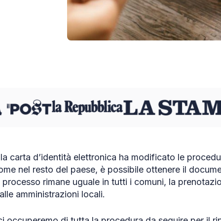
la carta d’identità elettronica ha modificato le procedure
come nel resto del paese, è possibile ottenere il docu
 processo rimane uguale in tutti i comuni, la prenotaz
lle amministrazioni locali.
 ci occuperemo di tutta la procedura da seguire per il r