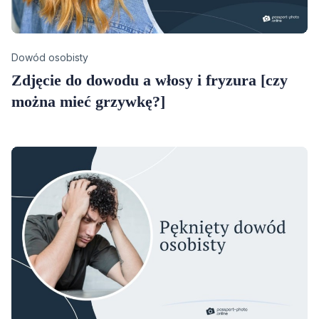
Category
Dowód osobisty
Zdjęcie do dowodu a włosy i fryzura [czy
można mieć grzywkę?]