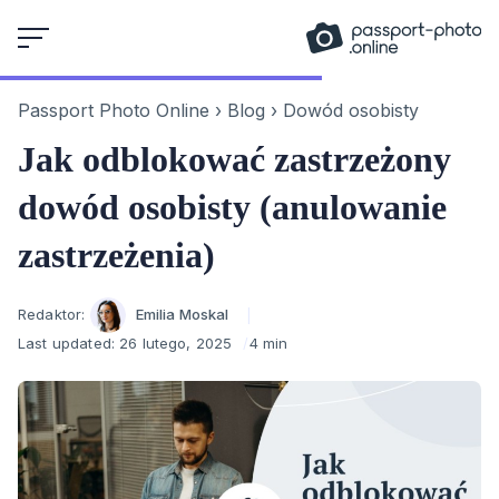
Skip
to
content
Passport Photo Online
›
Blog
›
Dowód osobisty
Jak odblokować zastrzeżony
dowód osobisty (anulowanie
zastrzeżenia)
Author
Redaktor:
Emilia Moskal
Last updated:
26 lutego, 2025
4 min