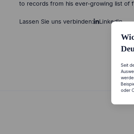
to records from his ever-growing list of fa
Lassen Sie uns verbinden:
Linkedin
Wic
Deu
Seit d
Auswei
werden
Beispi
oder O