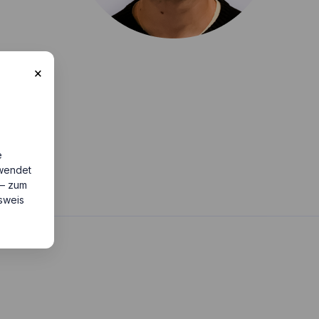
×
e
rwendet
 – zum
usweis