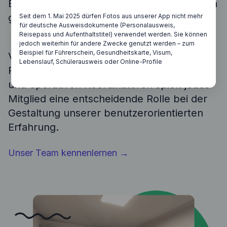
Brücke zwischen KI-Lösungen und unseren
globalen Kunden schlagen.
Seit dem 1. Mai 2025 dürfen Fotos aus unserer App nicht mehr
für deutsche Ausweisdokumente (Personalausweis,
Reisepass und Aufenthaltstitel) verwendet werden. Sie können
jedoch weiterhin für andere Zwecke genutzt werden – zum
Beispiel für Führerschein, Gesundheitskarte, Visum,
Von Marketingexperten über
Lebenslauf, Schülerausweis oder Online-Profile
Produktpioniere bis hin zu IT-Innovatoren
und operativen Koordinatoren spielt jedes
Mitglied eine entscheidende Rolle bei der
Gestaltung unserer benutzerorientierten
Erfahrung.
Unser Team kennenlernen
→