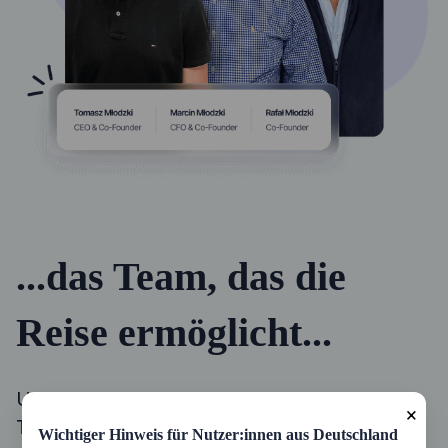
...das Team, das die
Reise ermöglicht...
Unser Erfolg wäre ohne unser talentiertes
×
Team von Experten nicht möglich, die eine
Wichtiger Hinweis für Nutzer:innen aus Deutschland