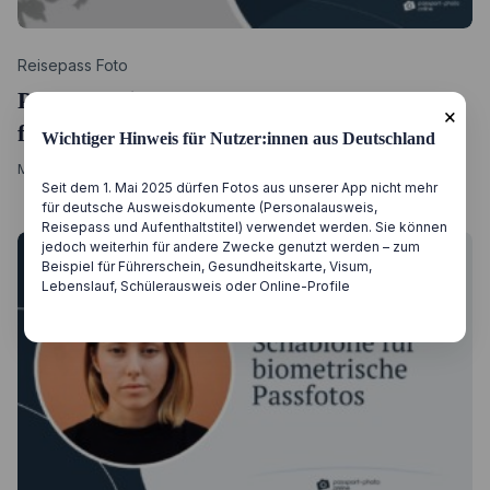
Category
Reisepass Foto
Passfoto-Hintergrund entfernen: So
×
funktioniert’s
Wichtiger Hinweis für Nutzer:innen aus Deutschland
Published
März 8, 2022
7 min
Seit dem 1. Mai 2025 dürfen Fotos aus unserer App nicht mehr
on
für deutsche Ausweisdokumente (Personalausweis,
Reisepass und Aufenthaltstitel) verwendet werden. Sie können
jedoch weiterhin für andere Zwecke genutzt werden – zum
Beispiel für Führerschein, Gesundheitskarte, Visum,
Lebenslauf, Schülerausweis oder Online-Profile