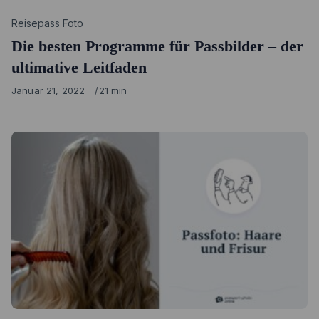
Category
Reisepass Foto
Die besten Programme für Passbilder – der
ultimative Leitfaden
Published
Januar 21, 2022
21 min
on