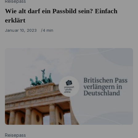
Category
Reisepass
Wie alt darf ein Passbild sein? Einfach
erklärt
Published
Januar 10, 2023
4 min
on
Category
Reisepass