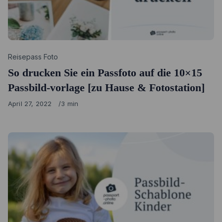
Category
Reisepass Foto
So drucken Sie ein Passfoto auf die 10×15
Passbild-vorlage [zu Hause & Fotostation]
Published
April 27, 2022
3 min
on