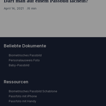
Darf man auf einem Passbild lächeln?
Published
April 14, 2021
6 min
on
Beliebte Dokumente
Biometrisches Passbild
Personalausweis Foto
Baby-Passbild
Ressourcen
Biometrisches Passbild Schablone
Passfoto mit iPhone
Passfoto mit Handy