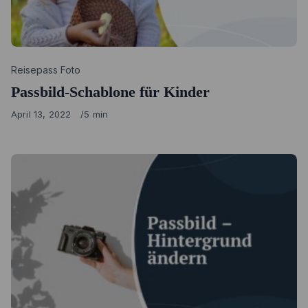
Category
Reisepass Foto
Passbild-Schablone für Kinder
Published
April 13, 2022
5 min
on