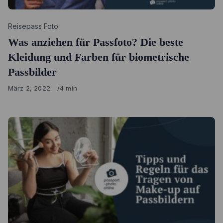
Category
Reisepass Foto
Was anziehen für Passfoto? Die beste
Kleidung und Farben für biometrische
Passbilder
Published
März 2, 2022
4 min
on