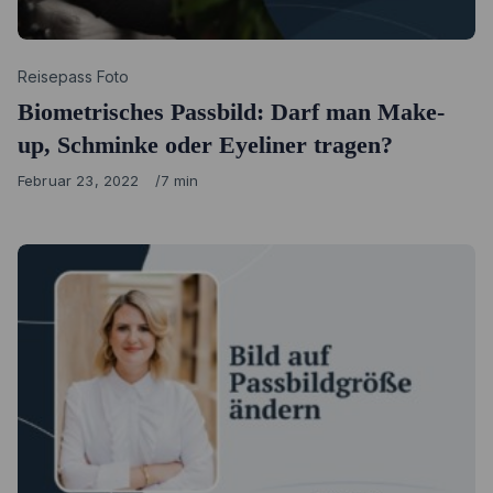
Category
Reisepass Foto
Biometrisches Passbild: Darf man Make-
up, Schminke oder Eyeliner tragen?
Published
Februar 23, 2022
7 min
on