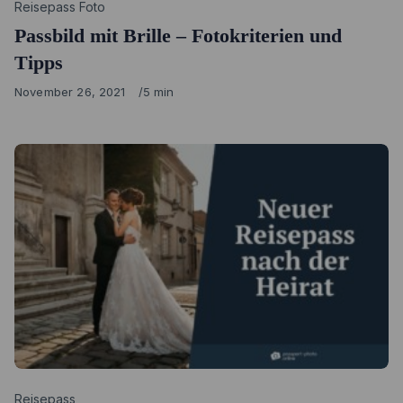
Category
Reisepass Foto
Passbild mit Brille – Fotokriterien und
Tipps
Published
November 26, 2021
5 min
on
Category
Reisepass