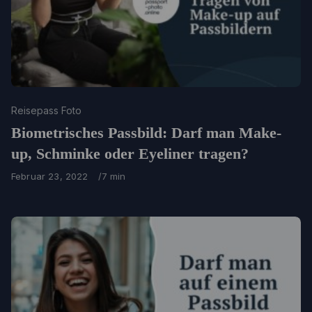
Category
Reisepass Foto
Biometrisches Passbild: Darf man Make-
up, Schminke oder Eyeliner tragen?
Published
Februar 23, 2022
7 min
on