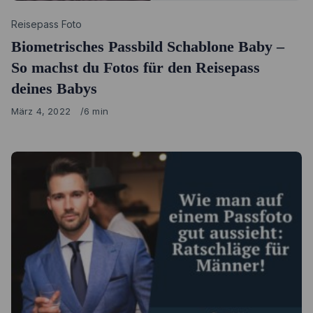
Category
Reisepass Foto
Biometrisches Passbild Schablone Baby –
So machst du Fotos für den Reisepass
deines Babys
Published
März 4, 2022
6 min
on