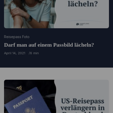
Category
Reisepass Foto
Darf man auf einem Passbild lächeln?
Published
April 14, 2021
6 min
on