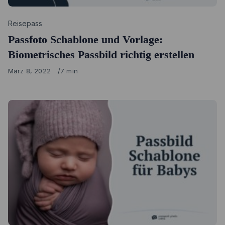
Category
Reisepass
Passfoto Schablone und Vorlage:
Biometrisches Passbild richtig erstellen
Published
März 8, 2022
7 min
on