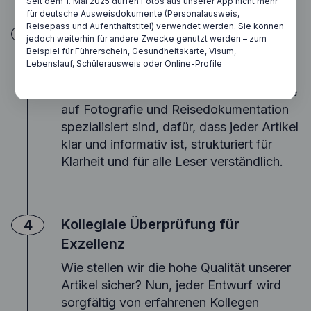
Seit dem 1. Mai 2025 dürfen Fotos aus unserer App nicht mehr
für deutsche Ausweisdokumente (Personalausweis,
Reisepass und Aufenthaltstitel) verwendet werden. Sie können
Sorgfältiges Schreiben
3
jedoch weiterhin für andere Zwecke genutzt werden – zum
Beispiel für Führerschein, Gesundheitskarte, Visum,
Wir wissen alle, dass Vorschriften der
Lebenslauf, Schülerausweis oder Online-Profile
Regierung nicht gerade leicht zu lesen
sind. Deshalb sorgen unsere Autoren, die
auf Fotografie und Reisedokumentation
spezialisiert sind, dafür, dass jeder Artikel
klar und informativ ist, strukturiert für
Klarheit und für alle Leser verständlich.
Kollegiale Überprüfung für
4
Exzellenz
Wie stellen wir die hohe Qualität unserer
Artikel sicher? Nun, jeder Entwurf wird
sorgfältig von erfahrenen Kollegen