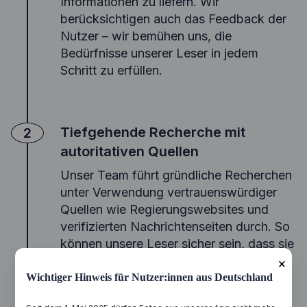
Informationen zu liefern. Wir
berücksichtigen auch das Feedback der
Nutzer – wir bemühen uns, die
Bedürfnisse unserer Leser in jedem
Schritt zu erfüllen.
Tiefgehende Recherche mit
2
autoritativen Quellen
Unser Team führt gründliche Recherchen
unter Verwendung vertrauenswürdiger
Quellen wie Regierungswebsites und
verifizierten Nachrichtenseiten durch. So
können unsere Leser sicher sein, dass sie
glaubwürdige Informationen erhalten und
×
ein gewisses Maß an Sicherheit haben.
Wichtiger Hinweis für Nutzer:innen aus Deutschland